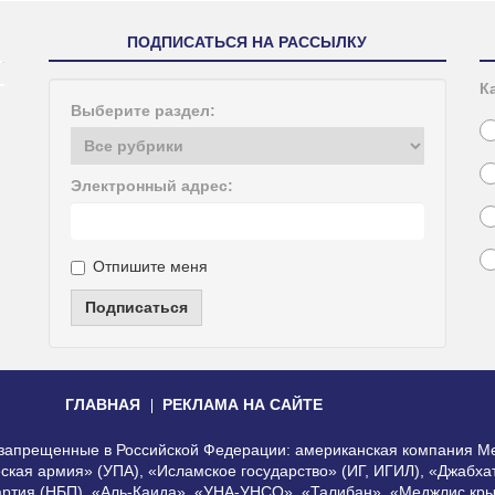
ПОДПИСАТЬСЯ НА РАССЫЛКУ
К
Выберите раздел:
Электронный адрес:
Отпишите меня
Подписаться
ГЛАВНАЯ
РЕКЛАМА НА САЙТЕ
, запрещенные в Российской Федерации: американская компания Me
еская армия» (УПА), «Исламское государство» (ИГ, ИГИЛ), «Джабх
артия (НБП), «Аль-Каида», «УНА-УНСО», «Талибан», «Меджлис кры