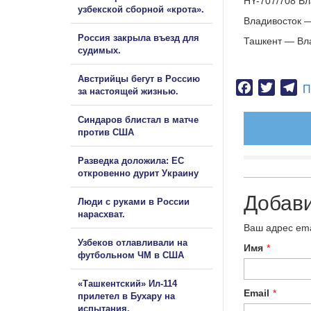
HY-707/708 Вл
узбекской сборной «крота».
Владивосток —
Россия закрыла въезд для
Ташкент — Вла
судимых.
Австрийцы бегут в Россию
Facebook
Twitter
Te
П
за настоящей жизнью.
Синдаров блистал в матче
против США
Разведка доложила: ЕС
откровенно дурит Украину
Добав
Люди с руками в России
нарасхват.
Ваш адрес ema
Узбеков отлавливали на
Имя
*
футбольном ЧМ в США
«Ташкентский» Ил-114
Email
*
прилетел в Бухару на
испытания.