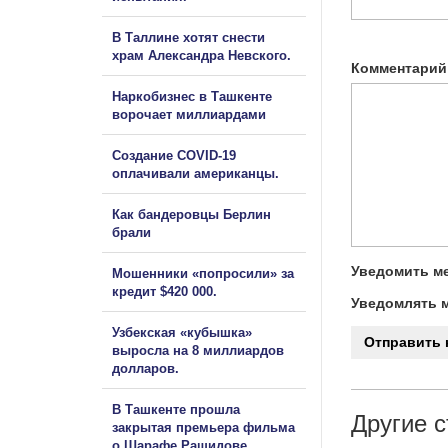
В Таллине хотят снести
храм Александра Невского.
Комментарий
Наркобизнес в Ташкенте
ворочает миллиардами
Создание COVID-19
оплачивали американцы.
Как бандеровцы Берлин
брали
Уведомить ме
Мошенники «попросили» за
кредит $420 000.
Уведомлять м
Узбекская «кубышка»
выросла на 8 миллиардов
долларов.
В Ташкенте прошла
Другие с
закрытая премьера фильма
о Шарафе Рашидове.