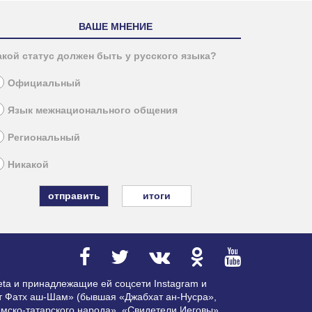
ВАШЕ МНЕНИЕ
акой статус должен быть у русского языка?
Официальный
Язык межнационального общения
Региональный
Никакой
итоги
ta и принадлежащие ей соцсети Instagram и
ат Фатх аш-Шам» (бывшая «Джабхат ан-Нусра»,
мско-татарского народа», «Свидетели Иеговы»,