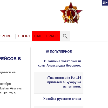
18+
ОРОВЬЕ
СПОРТ
ВАШЕ ПРАВО
/// ПОПУЛЯРНОЕ
РЕЙСОВ В
В Таллине хотят снести
храм Александра Невского.
бщается на
.
«Ташкентский» Ил-114
прилетел в Бухару на
ентября
испытания.
istan Airways
ашкента в
Хозяйка русского слова