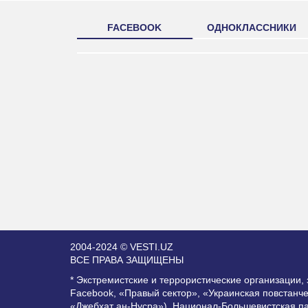
FACEBOOK
ОДНОКЛАССНИКИ
2004-2024 © VESTI.UZ
ВСЕ ПРАВА ЗАЩИЩЕНЫ
* Экстремистские и террористические организации
Facebook, «Правый сектор», «Украинская повстанч
«Джебхат ан-Нусра»), Национал-Большевистская п