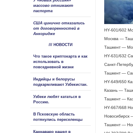
У «новых россиян»
массово отнимают
паспорта
США цинично отказались
от договоренностей в
HY-601/602 Мос
Анкоридже
Москва — Ташк
/// НОВОСТИ
Ташкент — Мос
HY-631/632 Сан
Что такое криптокарта и как
использовать в
Санкт-Петербу
повседневной жизни
Ташкент — Сан
Индийцы и белорусы
HY-649/650 Каз
подкармливают Узбекистан.
Казань — Ташк
Узбеки любят кататься в
Ташкент — Каз
Россию.
HY-667/668 Но
В Псковскую область
Новосибирск —
потянулись переселенцы
Ташкент — Нов
Каннаваро нашел в