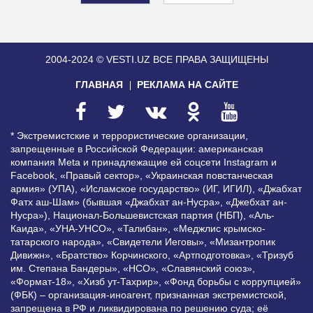
2004-2024 © VESTI.UZ
ВСЕ ПРАВА ЗАЩИЩЕНЫ
ГЛАВНАЯ
РЕКЛАМА НА САЙТЕ
* Экстремистские и террористические организации,
запрещенные в Российской Федерации: американская
компания Meta и принадлежащие ей соцсети Instagram и
Facebook, «Правый сектор», «Украинская повстанческая
армия» (УПА), «Исламское государство» (ИГ, ИГИЛ), «Джабхат
Фатх аш-Шам» (бывшая «Джабхат ан-Нусра», «Джебхат ан-
Нусра»), Национал-Большевистская партия (НБП), «Аль-
Каида», «УНА-УНСО», «Талибан», «Меджлис крымско-
татарского народа», «Свидетели Иеговы», «Мизантропик
Дивижн», «Братство» Корчинского, «Артподготовка», «Тризуб
им. Степана Бандеры», «НСО», «Славянский союз»,
«Формат-18», «Хизб ут-Тахрир», «Фонд борьбы с коррупцией»
(ФБК) – организация-иноагент, признанная экстремистской,
запрещена в РФ и ликвидирована по решению суда; её