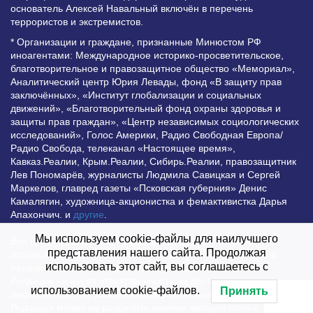
основатель Алексей Навальный включён в перечень
террористов и экстремистов.
* Организации и граждане, признанные Минюстом РФ
иноагентами: Международное историко-просветительское,
благотворительное и правозащитное общество «Мемориал»,
Аналитический центр Юрия Левады, фонд «В защиту прав
заключённых», «Институт глобализации и социальных
движений», «Благотворительный фонд охраны здоровья и
защиты прав граждан», «Центр независимых социологических
исследований», Голос Америки, Радио Свободная Европа/
Радио Свобода, телеканал «Настоящее время»,
Кавказ.Реалии, Крым.Реалии, Сибирь.Реалии, правозащитник
Лев Пономарёв, журналисты Людмила Савицкая и Сергей
Маркелов, главред газеты «Псковская губерния» Денис
Камалягин, художница-акционистка и фемактивистка Дарья
Апахончич. и
другие
.
Мы используем cookie-файлы для наилучшего
Все права защищены и охраняются законом. Любое
представления нашего сайта. Продолжая
использование материалов сайта допустимо при условии
использовать этот сайт, вы соглашаетесь с
наличия активной гиперссылки на Vesti.UZ.
Редакция не несет ответственности за достоверность
использованием cookie-файлов.
Принять
информации, опубликованной в рекламных объявлениях.
Редакция может не разделять мнения авторов статей