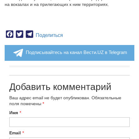
на вокзалах и на прилегающих к ним территориях.
Facebook
Twitter
Telegram
Поделиться
Подписывайтесь на канал Вести.UZ в Telegram
Добавить комментарий
Ваш адрес email не будет опубликован.
Обязательные
поля помечены
*
Имя
*
Email
*