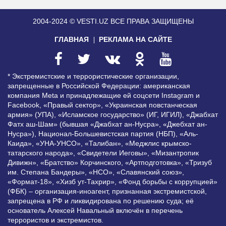
2004-2024 © VESTI.UZ
ВСЕ ПРАВА ЗАЩИЩЕНЫ
ГЛАВНАЯ
РЕКЛАМА НА САЙТЕ
* Экстремистские и террористические организации,
запрещенные в Российской Федерации: американская
компания Meta и принадлежащие ей соцсети Instagram и
Facebook, «Правый сектор», «Украинская повстанческая
армия» (УПА), «Исламское государство» (ИГ, ИГИЛ), «Джабхат
Фатх аш-Шам» (бывшая «Джабхат ан-Нусра», «Джебхат ан-
Нусра»), Национал-Большевистская партия (НБП), «Аль-
Каида», «УНА-УНСО», «Талибан», «Меджлис крымско-
татарского народа», «Свидетели Иеговы», «Мизантропик
Дивижн», «Братство» Корчинского, «Артподготовка», «Тризуб
им. Степана Бандеры», «НСО», «Славянский союз»,
«Формат-18», «Хизб ут-Тахрир», «Фонд борьбы с коррупцией»
(ФБК) – организация-иноагент, признанная экстремистской,
запрещена в РФ и ликвидирована по решению суда; её
основатель Алексей Навальный включён в перечень
террористов и экстремистов.