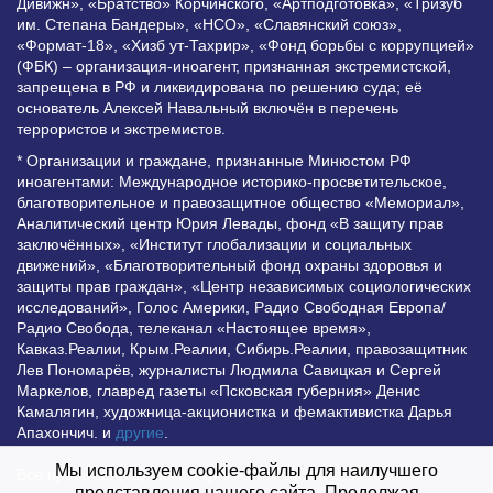
Дивижн», «Братство» Корчинского, «Артподготовка», «Тризуб
им. Степана Бандеры», «НСО», «Славянский союз»,
«Формат-18», «Хизб ут-Тахрир», «Фонд борьбы с коррупцией»
(ФБК) – организация-иноагент, признанная экстремистской,
запрещена в РФ и ликвидирована по решению суда; её
основатель Алексей Навальный включён в перечень
террористов и экстремистов.
* Организации и граждане, признанные Минюстом РФ
иноагентами: Международное историко-просветительское,
благотворительное и правозащитное общество «Мемориал»,
Аналитический центр Юрия Левады, фонд «В защиту прав
заключённых», «Институт глобализации и социальных
движений», «Благотворительный фонд охраны здоровья и
защиты прав граждан», «Центр независимых социологических
исследований», Голос Америки, Радио Свободная Европа/
Радио Свобода, телеканал «Настоящее время»,
Кавказ.Реалии, Крым.Реалии, Сибирь.Реалии, правозащитник
Лев Пономарёв, журналисты Людмила Савицкая и Сергей
Маркелов, главред газеты «Псковская губерния» Денис
Камалягин, художница-акционистка и фемактивистка Дарья
Апахончич. и
другие
.
Мы используем cookie-файлы для наилучшего
Все права защищены и охраняются законом. Любое
представления нашего сайта. Продолжая