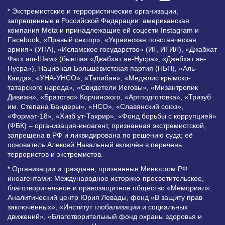
* Экстремистские и террористические организации,
запрещенные в Российской Федерации: американская
компания Meta и принадлежащие ей соцсети Instagram и
Facebook, «Правый сектор», «Украинская повстанческая
армия» (УПА), «Исламское государство» (ИГ, ИГИЛ), «Джабхат
Фатх аш-Шам» (бывшая «Джабхат ан-Нусра», «Джебхат ан-
Нусра»), Национал-Большевистская партия (НБП), «Аль-
Каида», «УНА-УНСО», «Талибан», «Меджлис крымско-
татарского народа», «Свидетели Иеговы», «Мизантропик
Дивижн», «Братство» Корчинского, «Артподготовка», «Тризуб
им. Степана Бандеры», «НСО», «Славянский союз»,
«Формат-18», «Хизб ут-Тахрир», «Фонд борьбы с коррупцией»
(ФБК) – организация-иноагент, признанная экстремистской,
запрещена в РФ и ликвидирована по решению суда; её
основатель Алексей Навальный включён в перечень
террористов и экстремистов.
* Организации и граждане, признанные Минюстом РФ
иноагентами: Международное историко-просветительское,
благотворительное и правозащитное общество «Мемориал»,
Аналитический центр Юрия Левады, фонд «В защиту прав
заключённых», «Институт глобализации и социальных
движений», «Благотворительный фонд охраны здоровья и