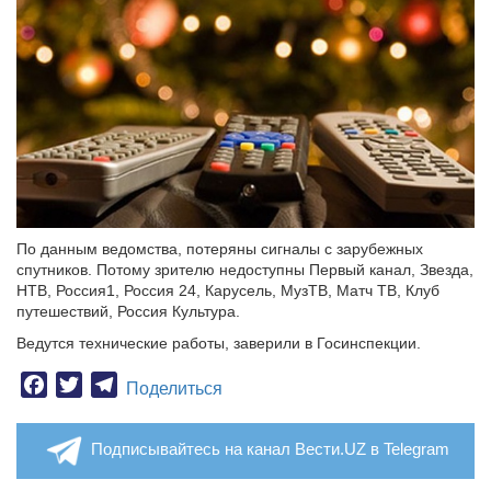
По данным ведомства, потеряны сигналы с зарубежных
спутников. Потому зрителю недоступны Первый канал, Звезда,
НТВ, Россия1, Россия 24, Карусель, МузТВ, Матч ТВ, Клуб
путешествий, Россия Культура.
Ведутся технические работы, заверили в Госинспекции.
Facebook
Twitter
Telegram
Поделиться
Подписывайтесь на канал Вести.UZ в Telegram