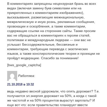
В комментариях запрещены нецензурная брань во всех
видах (включая замену букв символами или на
прикрепленных к комментариям изображениях),
высказывания, разжигающие межнациональную,
межрелигиозную и иную рознь, рекламные сообщения,
провокации и оскорбления, а также комментарии,
содержащие ссылки на сторонние сайты. Также просим
вас не обращаться в комментариях к героям статей,
политикам и международным лидерам — они вас не
услышат. Бессодержательные, бессвязные и
комментарии, требующие перевода с экзотических
языков, а также конспирологические теории и проекции не
пройдут модерацию. Спасибо за понимание!
[bws_google_captcha]
Работяга
:
21.10.2018 в 10:32
ведь недавно весной удорожали, что опять дорожает? Т.е.
получается эл.энергия дорожает на 50%, а когда с такой
же частотой и на 50% процентов вырастут зарплаты? И
еще вот что: если правительство планирует ввести