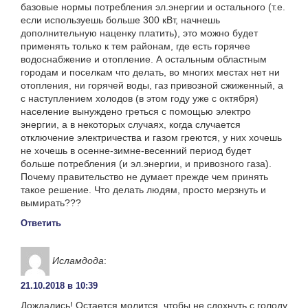
базовые нормы потребления эл.энергии и остального (т.е.
если используешь больше 300 кВт, начнешь
дополнительную наценку платить), это можно будет
применять только к тем районам, где есть горячее
водоснабжение и отопление. А остальным областным
городам и поселкам что делать, во многих местах нет ни
отопления, ни горячей воды, газ привозной сжиженный, а
с наступлением холодов (в этом году уже с октября)
население вынуждено греться с помощью электро
энергии, а в некоторых случаях, когда случается
отключение электричества и газом греются, у них хочешь
не хочешь в осенне-зимне-весенний период будет
больше потребления (и эл.энергии, и привозного газа).
Почему правительство не думает прежде чем принять
такое решение. Что делать людям, просто мерзнуть и
вымирать???
Ответить
Исламдода
:
21.10.2018 в 10:39
Дождались! Остается молится, чтобы не сдохнуть с голоду