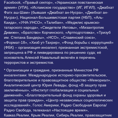
Facebook, «Правый сектор», «Украинская повстанческая
армия» (УПА), «Исламское государство» (ИГ, ИГИЛ), «Джабхат
Фатх аш-Шам» (бывшая «Джабхат ан-Нусра», «Джебхат ан-
Нусра»), Национал-Большевистская партия (НБП), «Аль-
Каида», «УНА-УНСО», «Талибан», «Меджлис крымско-
татарского народа», «Свидетели Иеговы», «Мизантропик
Дивижн», «Братство» Корчинского, «Артподготовка», «Тризуб
им. Степана Бандеры», «НСО», «Славянский союз»,
«Формат-18», «Хизб ут-Тахрир», «Фонд борьбы с коррупцией»
(ФБК) – организация-иноагент, признанная экстремистской,
запрещена в РФ и ликвидирована по решению суда; её
основатель Алексей Навальный включён в перечень
террористов и экстремистов.
* Организации и граждане, признанные Минюстом РФ
иноагентами: Международное историко-просветительское,
благотворительное и правозащитное общество «Мемориал»,
Аналитический центр Юрия Левады, фонд «В защиту прав
заключённых», «Институт глобализации и социальных
движений», «Благотворительный фонд охраны здоровья и
защиты прав граждан», «Центр независимых социологических
исследований», Голос Америки, Радио Свободная Европа/
Радио Свобода, телеканал «Настоящее время»,
Кавказ.Реалии, Крым.Реалии, Сибирь.Реалии, правозащитник