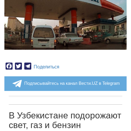
Facebook
Twitter
Telegram
Поделиться
Подписывайтесь на канал Вести.UZ в Telegram
В Узбекистане подорожают
свет, газ и бензин