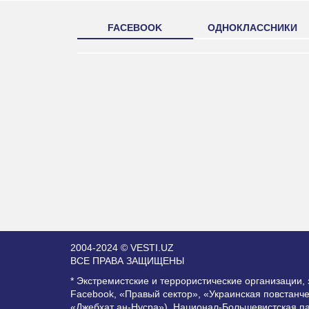
FACEBOOK
ОДНОКЛАССНИКИ
2004-2024 © VESTI.UZ
ВСЕ ПРАВА ЗАЩИЩЕНЫ
* Экстремистские и террористические организации
Facebook, «Правый сектор», «Украинская повстанч
«Джебхат ан-Нусра»), Национал-Большевистская п