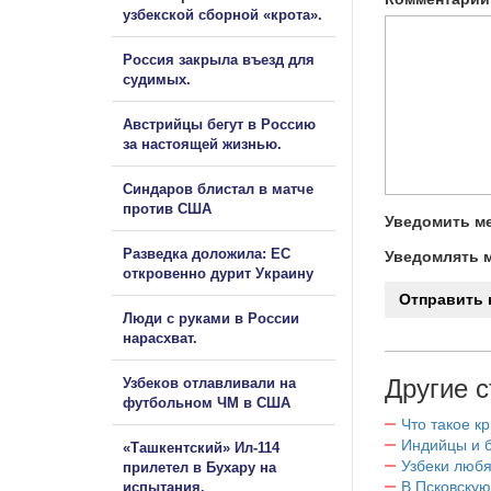
узбекской сборной «крота».
Россия закрыла въезд для
судимых.
Австрийцы бегут в Россию
за настоящей жизнью.
Синдаров блистал в матче
против США
Уведомить ме
Разведка доложила: ЕС
Уведомлять м
откровенно дурит Украину
Люди с руками в России
нарасхват.
Другие с
Узбеков отлавливали на
футбольном ЧМ в США
Что такое к
Индийцы и 
«Ташкентский» Ил-114
Узбеки любя
прилетел в Бухару на
В Псковскую
испытания.