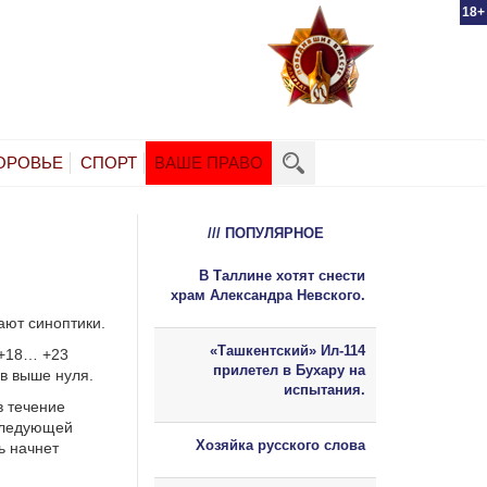
18+
ОРОВЬЕ
СПОРТ
ВАШЕ ПРАВО
/// ПОПУЛЯРНОЕ
В Таллине хотят снести
храм Александра Невского.
ают синоптики.
«Ташкентский» Ил-114
 +18… +23
прилетел в Бухару на
ов выше нуля.
испытания.
в течение
 следующей
Хозяйка русского слова
ь начнет