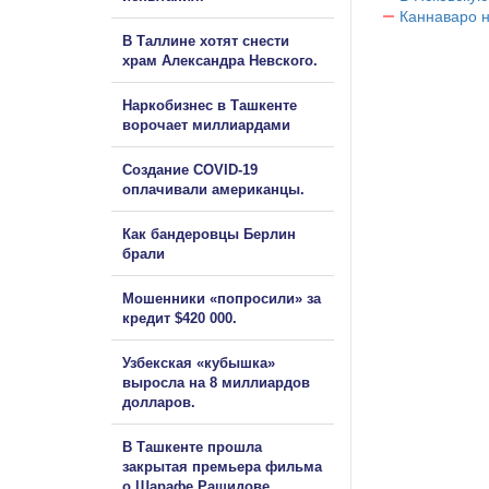
Каннаваро н
В Таллине хотят снести
храм Александра Невского.
Наркобизнес в Ташкенте
ворочает миллиардами
Создание COVID-19
оплачивали американцы.
Как бандеровцы Берлин
брали
Мошенники «попросили» за
кредит $420 000.
Узбекская «кубышка»
выросла на 8 миллиардов
долларов.
В Ташкенте прошла
закрытая премьера фильма
о Шарафе Рашидове.