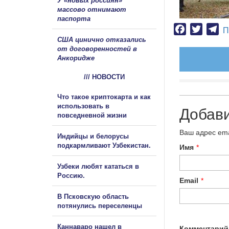
У «новых россиян»
массово отнимают
паспорта
Facebook
Twitter
Te
П
США цинично отказались
от договоренностей в
Анкоридже
/// НОВОСТИ
Что такое криптокарта и как
использовать в
Добав
повседневной жизни
Ваш адрес ema
Индийцы и белорусы
подкармливают Узбекистан.
Имя
*
Узбеки любят кататься в
Россию.
Email
*
В Псковскую область
потянулись переселенцы
Каннаваро нашел в
Комментарий