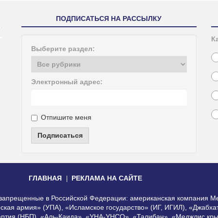
ПОДПИСАТЬСЯ НА РАССЫЛКУ
К
Выберите раздел:
Электронный адрес:
Отпишите меня
Подписаться
ГЛАВНАЯ
РЕКЛАМА НА САЙТЕ
, запрещенные в Российской Федерации: американская компания Me
еская армия» (УПА), «Исламское государство» (ИГ, ИГИЛ), «Джабх
артия (НБП), «Аль-Каида», «УНА-УНСО», «Талибан», «Меджлис кры