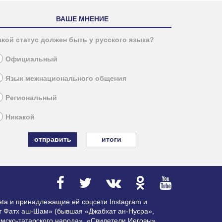
ВАШЕ МНЕНИЕ
акой статус должен быть у русского языка?
Официальный
Язык межнационального общения
Региональный
Никакой
итоги
ta и принадлежащие ей соцсети Instagram и
ат Фатх аш-Шам» (бывшая «Джабхат ан-Нусра»,
мско-татарского народа», «Свидетели Иеговы»,