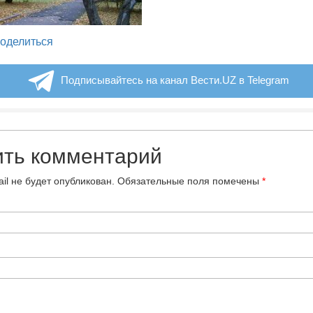
legram
оделиться
Подписывайтесь на канал Вести.UZ в Telegram
ить комментарий
il не будет опубликован.
Обязательные поля помечены
*