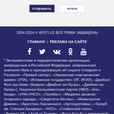
итоги
2004-2024 © VESTI.UZ
ВСЕ ПРАВА ЗАЩИЩЕНЫ
ГЛАВНАЯ
РЕКЛАМА НА САЙТЕ
* Экстремистские и террористические организации,
запрещенные в Российской Федерации: американская
компания Meta и принадлежащие ей соцсети Instagram и
Facebook, «Правый сектор», «Украинская повстанческая
армия» (УПА), «Исламское государство» (ИГ, ИГИЛ), «Джабхат
Фатх аш-Шам» (бывшая «Джабхат ан-Нусра», «Джебхат ан-
Нусра»), Национал-Большевистская партия (НБП), «Аль-
Каида», «УНА-УНСО», «Талибан», «Меджлис крымско-
татарского народа», «Свидетели Иеговы», «Мизантропик
Дивижн», «Братство» Корчинского, «Артподготовка», «Тризуб
им. Степана Бандеры», «НСО», «Славянский союз»,
«Формат-18», «Хизб ут-Тахрир», «Фонд борьбы с коррупцией»