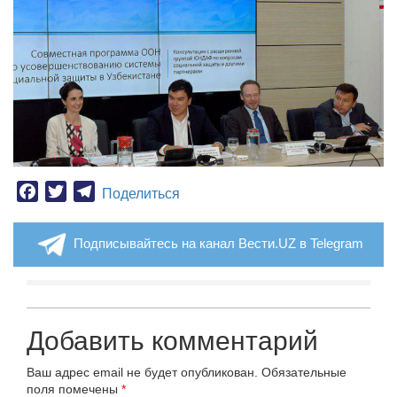
Facebook
Twitter
Telegram
Поделиться
Подписывайтесь на канал Вести.UZ в Telegram
Добавить комментарий
Ваш адрес email не будет опубликован.
Обязательные
поля помечены
*