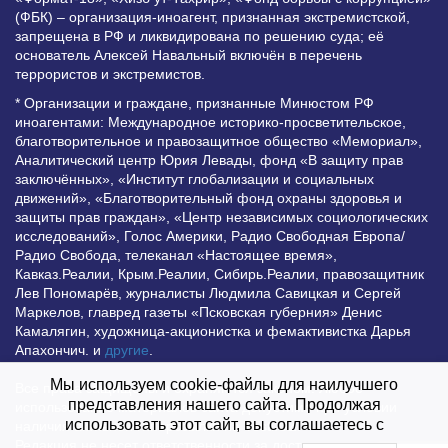
(ФБК) – организация-иноагент, признанная экстремистской,
запрещена в РФ и ликвидирована по решению суда; её
основатель Алексей Навальный включён в перечень
террористов и экстремистов.
* Организации и граждане, признанные Минюстом РФ
иноагентами: Международное историко-просветительское,
благотворительное и правозащитное общество «Мемориал»,
Аналитический центр Юрия Левады, фонд «В защиту прав
заключённых», «Институт глобализации и социальных
движений», «Благотворительный фонд охраны здоровья и
защиты прав граждан», «Центр независимых социологических
исследований», Голос Америки, Радио Свободная Европа/
Радио Свобода, телеканал «Настоящее время»,
Кавказ.Реалии, Крым.Реалии, Сибирь.Реалии, правозащитник
Лев Пономарёв, журналисты Людмила Савицкая и Сергей
Маркелов, главред газеты «Псковская губерния» Денис
Камалягин, художница-акционистка и фемактивистка Дарья
Апахончич. и
другие
.
Мы используем cookie-файлы для наилучшего
Все права защищены и охраняются законом. Любое
представления нашего сайта. Продолжая
использование материалов сайта допустимо при условии
использовать этот сайт, вы соглашаетесь с
наличия активной гиперссылки на Vesti.UZ.
Редакция не несет ответственности за достоверность