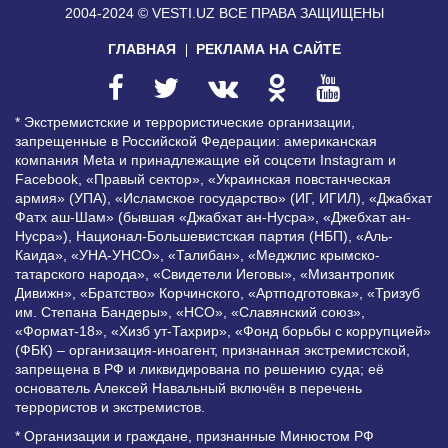
2004-2024 © VESTI.UZ
ВСЕ ПРАВА ЗАЩИЩЕНЫ
ГЛАВНАЯ
РЕКЛАМА НА САЙТЕ
* Экстремистские и террористические организации,
запрещенные в Российской Федерации: американская
компания Meta и принадлежащие ей соцсети Instagram и
Facebook, «Правый сектор», «Украинская повстанческая
армия» (УПА), «Исламское государство» (ИГ, ИГИЛ), «Джабхат
Фатх аш-Шам» (бывшая «Джабхат ан-Нусра», «Джебхат ан-
Нусра»), Национал-Большевистская партия (НБП), «Аль-
Каида», «УНА-УНСО», «Талибан», «Меджлис крымско-
татарского народа», «Свидетели Иеговы», «Мизантропик
Дивижн», «Братство» Корчинского, «Артподготовка», «Тризуб
им. Степана Бандеры», «НСО», «Славянский союз»,
«Формат-18», «Хизб ут-Тахрир», «Фонд борьбы с коррупцией»
(ФБК) – организация-иноагент, признанная экстремистской,
запрещена в РФ и ликвидирована по решению суда; её
основатель Алексей Навальный включён в перечень
террористов и экстремистов.
* Организации и граждане, признанные Минюстом РФ