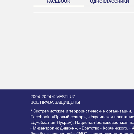
FACEBOOK
ОДНОКЛАССНИКИ
2004-2024 © VESTI.UZ
ВСЕ ПРАВА ЗАЩИЩЕНЫ
* Экстремистские и террористические организации
Facebook, «Правый сектор», «Украинская повстанч
«Джебхат ан-Нусра»), Национал-Большевистская п
«Мизантропик Дивижн», «Братство» Корчинского, «
борьбы с коррупцией» (ФБК) – организация-иноаге