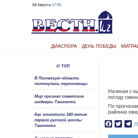
09 Августа
17:55
ДИАСПОРА
ДЕНЬ ПОБЕДЫ
МИГРА
/// ТОП
В Псковскую область
потянулись переселенцы
Начиная с н
Мир признал советские
погоду смен
шедевры Ташкента
По прогнозам
районах ожи
Как отметили 160-летие
первой русской школы
Facebook
Twitter
Te
П
Ташкента