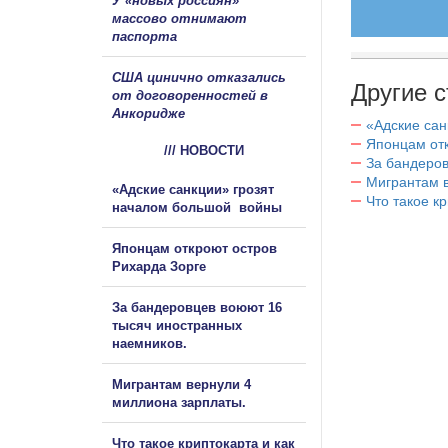
У «новых россиян»
массово отнимают
паспорта
США цинично отказались
Другие с
от договоренностей в
Анкоридже
«Адские са
Японцам отк
/// НОВОСТИ
За бандеров
Мигрантам в
«Адские санкции» грозят
Что такое к
началом большой войны
Японцам откроют остров
Рихарда Зорге
За бандеровцев воюют 16
тысяч иностранных
наемников.
Мигрантам вернули 4
миллиона зарплаты.
Что такое криптокарта и как