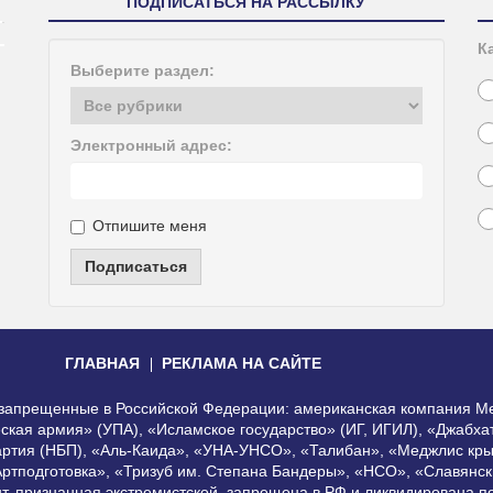
ПОДПИСАТЬСЯ НА РАССЫЛКУ
К
Выберите раздел:
Электронный адрес:
Отпишите меня
Подписаться
ГЛАВНАЯ
РЕКЛАМА НА САЙТЕ
, запрещенные в Российской Федерации: американская компания Me
еская армия» (УПА), «Исламское государство» (ИГ, ИГИЛ), «Джабх
артия (НБП), «Аль-Каида», «УНА-УНСО», «Талибан», «Меджлис кры
Артподготовка», «Тризуб им. Степана Бандеры», «НСО», «Славянск
нт, признанная экстремистской, запрещена в РФ и ликвидирована 