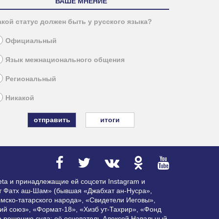
ВАШЕ МНЕНИЕ
акой статус должен быть у русского языка?
Официальный
Язык межнационального общения
Региональный
Никакой
итоги
ta и принадлежащие ей соцсети Instagram и
ат Фатх аш-Шам» (бывшая «Джабхат ан-Нусра»,
мско-татарского народа», «Свидетели Иеговы»,
ий союз», «Формат-18», «Хизб ут-Тахрир», «Фонд
по решению суда; её основатель Алексей Навальный