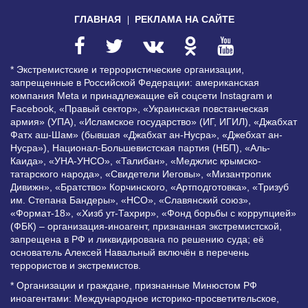
ГЛАВНАЯ
РЕКЛАМА НА САЙТЕ
* Экстремистские и террористические организации,
запрещенные в Российской Федерации: американская
компания Meta и принадлежащие ей соцсети Instagram и
Facebook, «Правый сектор», «Украинская повстанческая
армия» (УПА), «Исламское государство» (ИГ, ИГИЛ), «Джабхат
Фатх аш-Шам» (бывшая «Джабхат ан-Нусра», «Джебхат ан-
Нусра»), Национал-Большевистская партия (НБП), «Аль-
Каида», «УНА-УНСО», «Талибан», «Меджлис крымско-
татарского народа», «Свидетели Иеговы», «Мизантропик
Дивижн», «Братство» Корчинского, «Артподготовка», «Тризуб
им. Степана Бандеры», «НСО», «Славянский союз»,
«Формат-18», «Хизб ут-Тахрир», «Фонд борьбы с коррупцией»
(ФБК) – организация-иноагент, признанная экстремистской,
запрещена в РФ и ликвидирована по решению суда; её
основатель Алексей Навальный включён в перечень
террористов и экстремистов.
* Организации и граждане, признанные Минюстом РФ
иноагентами: Международное историко-просветительское,