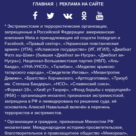
ГЛАВНАЯ
РЕКЛАМА НА САЙТЕ
* Экстремистские и террористические организации,
запрещенные в Российской Федерации: американская
компания Meta и принадлежащие ей соцсети Instagram и
Facebook, «Правый сектор», «Украинская повстанческая
армия» (УПА), «Исламское государство» (ИГ, ИГИЛ), «Джабхат
Фатх аш-Шам» (бывшая «Джабхат ан-Нусра», «Джебхат ан-
Нусра»), Национал-Большевистская партия (НБП), «Аль-
Каида», «УНА-УНСО», «Талибан», «Меджлис крымско-
татарского народа», «Свидетели Иеговы», «Мизантропик
Дивижн», «Братство» Корчинского, «Артподготовка», «Тризуб
им. Степана Бандеры», «НСО», «Славянский союз»,
«Формат-18», «Хизб ут-Тахрир», «Фонд борьбы с коррупцией»
(ФБК) – организация-иноагент, признанная экстремистской,
запрещена в РФ и ликвидирована по решению суда; её
основатель Алексей Навальный включён в перечень
террористов и экстремистов.
* Организации и граждане, признанные Минюстом РФ
иноагентами: Международное историко-просветительское,
благотворительное и правозащитное общество «Мемориал»,