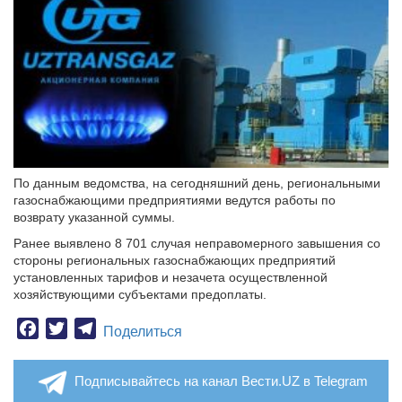
По данным ведомства, на сегодняшний день, региональными
газоснабжающими предприятиями ведутся работы по
возврату указанной суммы.
Ранее выявлено 8 701 случая неправомерного завышения со
стороны региональных газоснабжающих предприятий
установленных тарифов и незачета осуществленной
хозяйствующими субъектами предоплаты.
Facebook
Twitter
Telegram
Поделиться
Подписывайтесь на канал Вести.UZ в Telegram