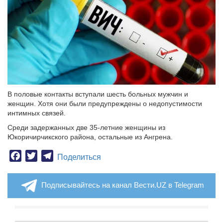
В половые контакты вступали шесть больных мужчин и
женщин. Хотя они были предупреждены о недопустимости
интимных связей.
Среди задержанных две 35-летние женщины из
Юкоричирчикского района, остальные из Ангрена.
Facebook
Twitter
Telegram
Поделиться
Подписывайтесь на канал Вести.UZ в Telegram