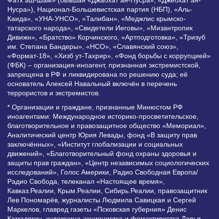
Фатх аш-Шам» (бывшая «Джабхат ан-Нусра», «Джебхат ан-
Нусра»), Национал-Большевистская партия (НБП), «Аль-
Каида», «УНА-УНСО», «Талибан», «Меджлис крымско-
татарского народа», «Свидетели Иеговы», «Мизантропик
Дивижн», «Братство» Корчинского, «Артподготовка», «Тризуб
им. Степана Бандеры», «НСО», «Славянский союз»,
«Формат-18», «Хизб ут-Тахрир», «Фонд борьбы с коррупцией»
(ФБК) – организация-иноагент, признанная экстремистской,
запрещена в РФ и ликвидирована по решению суда; её
основатель Алексей Навальный включён в перечень
террористов и экстремистов.
* Организации и граждане, признанные Минюстом РФ
иноагентами: Международное историко-просветительское,
благотворительное и правозащитное общество «Мемориал»,
Аналитический центр Юрия Левады, фонд «В защиту прав
заключённых», «Институт глобализации и социальных
движений», «Благотворительный фонд охраны здоровья и
защиты прав граждан», «Центр независимых социологических
исследований», Голос Америки, Радио Свободная Европа/
Радио Свобода, телеканал «Настоящее время»,
Кавказ.Реалии, Крым.Реалии, Сибирь.Реалии, правозащитник
Лев Пономарёв, журналисты Людмила Савицкая и Сергей
Маркелов, главред газеты «Псковская губерния» Денис
Камалягин, художница-акционистка и фемактивистка Дарья