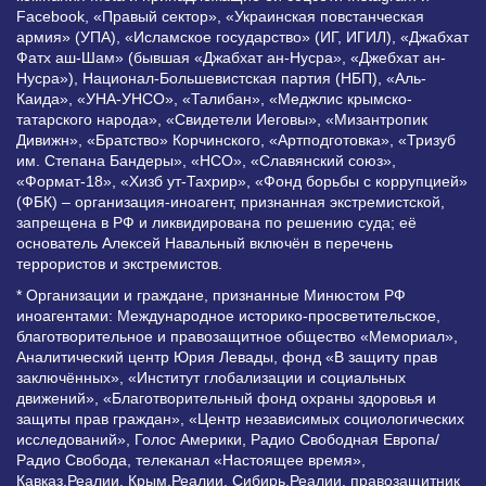
Facebook, «Правый сектор», «Украинская повстанческая
армия» (УПА), «Исламское государство» (ИГ, ИГИЛ), «Джабхат
Фатх аш-Шам» (бывшая «Джабхат ан-Нусра», «Джебхат ан-
Нусра»), Национал-Большевистская партия (НБП), «Аль-
Каида», «УНА-УНСО», «Талибан», «Меджлис крымско-
татарского народа», «Свидетели Иеговы», «Мизантропик
Дивижн», «Братство» Корчинского, «Артподготовка», «Тризуб
им. Степана Бандеры», «НСО», «Славянский союз»,
«Формат-18», «Хизб ут-Тахрир», «Фонд борьбы с коррупцией»
(ФБК) – организация-иноагент, признанная экстремистской,
запрещена в РФ и ликвидирована по решению суда; её
основатель Алексей Навальный включён в перечень
террористов и экстремистов.
* Организации и граждане, признанные Минюстом РФ
иноагентами: Международное историко-просветительское,
благотворительное и правозащитное общество «Мемориал»,
Аналитический центр Юрия Левады, фонд «В защиту прав
заключённых», «Институт глобализации и социальных
движений», «Благотворительный фонд охраны здоровья и
защиты прав граждан», «Центр независимых социологических
исследований», Голос Америки, Радио Свободная Европа/
Радио Свобода, телеканал «Настоящее время»,
Кавказ.Реалии, Крым.Реалии, Сибирь.Реалии, правозащитник