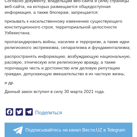
Согласно документу, владельцам веб-сайта и (или) страницы
веб-сайта, на которых размещается общедоступная
информация, а также блогерам, запрещается:
призывать к насильственному изменению существующего
конституционного строя, территориальной целостности
Узбекистана;
пропагандировать войны, насилие и терроризм, а также идеи
религиозного экстремизма, сепаратизма и фундаментализма;
распространять информацию, возбуждающую национальную,
расовую, этническую или религиозную вражду, а также
порочащую честь и достоинство или деловую репутацию
граждан, допускающую вмешательство в их частную жизнь;
и др.
Данный закон вступил в силу 30 марта 2021 года.
Facebook
Twitter
Telegram
Поделиться
Подписывайтесь на канал Вести.UZ в Telegram