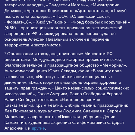
татарского народа», «Свидетели Иеговы», «Мизантропик
Дивижн», «Братство» Корчинского, «Артподготовка», «Тризуб
им. Степана Бандеры», «НСО», «Славянский союз»,
«Формат-18», «Хизб ут-Тахрир», «Фонд борьбы с коррупцией»
(ФБК) – организация-иноагент, признанная экстремистской,
запрещена в РФ и ликвидирована по решению суда; её
основатель Алексей Навальный включён в перечень
террористов и экстремистов.
* Организации и граждане, признанные Минюстом РФ
иноагентами: Международное историко-просветительское,
благотворительное и правозащитное общество «Мемориал»,
Аналитический центр Юрия Левады, фонд «В защиту прав
заключённых», «Институт глобализации и социальных
движений», «Благотворительный фонд охраны здоровья и
защиты прав граждан», «Центр независимых социологических
исследований», Голос Америки, Радио Свободная Европа/
Радио Свобода, телеканал «Настоящее время»,
Кавказ.Реалии, Крым.Реалии, Сибирь.Реалии, правозащитник
Лев Пономарёв, журналисты Людмила Савицкая и Сергей
Маркелов, главред газеты «Псковская губерния» Денис
Камалягин, художница-акционистка и фемактивистка Дарья
Апахончич. и
другие
.