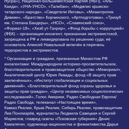
Нусра»), Национал-Большевистская партия (НБП), «Аль-
Каида», «УНА-УНСО», «Талибан», «Меджлис крымско-
татарского народа», «Свидетели Иеговы», «Мизантропик
Дивижн», «Братство» Корчинского, «Артподготовка», «Тризуб
им. Степана Бандеры», «НСО», «Славянский союз»,
«Формат-18», «Хизб ут-Тахрир», «Фонд борьбы с коррупцией»
(ФБК) – организация-иноагент, признанная экстремистской,
запрещена в РФ и ликвидирована по решению суда; её
основатель Алексей Навальный включён в перечень
террористов и экстремистов.
* Организации и граждане, признанные Минюстом РФ
иноагентами: Международное историко-просветительское,
благотворительное и правозащитное общество «Мемориал»,
Аналитический центр Юрия Левады, фонд «В защиту прав
заключённых», «Институт глобализации и социальных
движений», «Благотворительный фонд охраны здоровья и
защиты прав граждан», «Центр независимых социологических
исследований», Голос Америки, Радио Свободная Европа/
Радио Свобода, телеканал «Настоящее время»,
Кавказ.Реалии, Крым.Реалии, Сибирь.Реалии, правозащитник
Лев Пономарёв, журналисты Людмила Савицкая и Сергей
Маркелов, главред газеты «Псковская губерния» Денис
Камалягин, художница-акционистка и фемактивистка Дарья