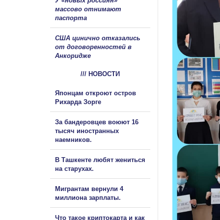
У «новых россиян»
массово отнимают
паспорта
США цинично отказались
от договоренностей в
Анкоридже
/// НОВОСТИ
Японцам откроют остров
Рихарда Зорге
За бандеровцев воюют 16
тысяч иностранных
наемников.
В Ташкенте любят жениться
на старухах.
Мигрантам вернули 4
миллиона зарплаты.
Что такое криптокарта и как