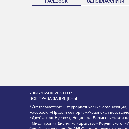
FACEBOOK
ОДНОКЛАССНИКИ
2004-2024 © VESTI.UZ
ВСЕ ПРАВА ЗАЩИЩЕНЫ
* Экстремистские и террористические организации
Facebook, «Правый сектор», «Украинская повстанч
«Джебхат ан-Нусра»), Национал-Большевистская п
«Мизантропик Дивижн», «Братство» Корчинского, «
борьбы с коррупцией» (ФБК) – организация-иноаге