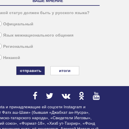
ВАШЕ МНЕНИЕ
акой статус должен быть у русского языка?
Официальный
Язык межнационального общения
Региональный
Никакой
итоги
ta и принадлежащие ей соцсети Instagram и
ат Фатх аш-Шам» (бывшая «Джабхат ан-Нусра»,
мско-татарского народа», «Свидетели Иеговы»,
ий союз», «Формат-18», «Хизб ут-Тахрир», «Фонд
по решению суда; её основатель Алексей Навальный