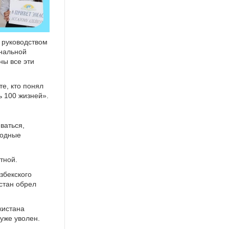
 руководством
ональной
ны все эти
те, кто понял
ь 100 жизней».
ваться,
родные
тной.
збекского
истан обрел
кистана
 уже уволен.