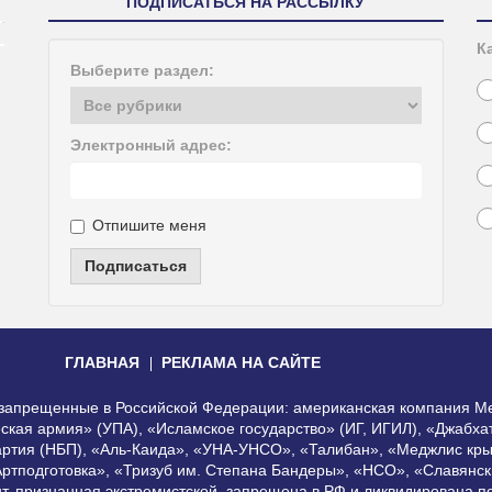
ПОДПИСАТЬСЯ НА РАССЫЛКУ
К
Выберите раздел:
Электронный адрес:
Отпишите меня
Подписаться
ГЛАВНАЯ
РЕКЛАМА НА САЙТЕ
, запрещенные в Российской Федерации: американская компания Me
еская армия» (УПА), «Исламское государство» (ИГ, ИГИЛ), «Джабх
артия (НБП), «Аль-Каида», «УНА-УНСО», «Талибан», «Меджлис кры
Артподготовка», «Тризуб им. Степана Бандеры», «НСО», «Славянск
нт, признанная экстремистской, запрещена в РФ и ликвидирована 