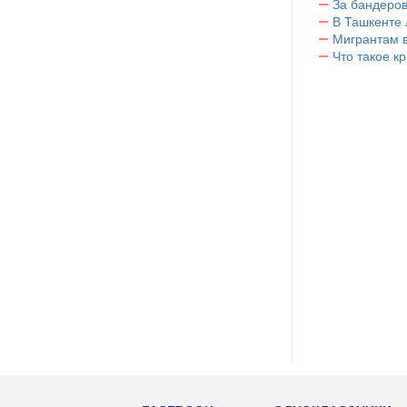
За бандеров
В Ташкенте 
Мигрантам в
Что такое к