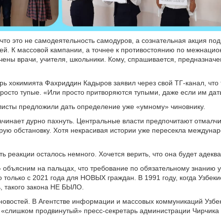
что это не самодеятельность самодуров, а сознательная акция под
ей. К массовой кампании, а точнее к противостоянию по межнаци
чены врачи, учителя, школьники. Кому, спрашивается, предназначе
рь хокимията Фахриддин Кадыров заявил через свой ТГ-канал, что 
росто тупые. «Или просто притворяются тупыми, даже если им дат
листы предложили дать определение уже «умному» чиновнику.
ачинает дурно пахнуть. Центральные власти предпочитают отмалчи
рую обстановку. Хотя некрасивая истории уже пересекла междуна
ть реакции осталось немного. Хочется верить, что она будет адеква
 объясним на пальцах, что требование по обязательному знанию у
о только с 2021 года для НОВЫХ граждан. В 1991 году, когда Узбек
, такого закона НЕ БЫЛО.
новостей. В Агентстве информации и массовых коммуникаций Узбе
о «слишком продвинутый» пресс-секретарь администрации Чирчика