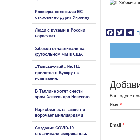
Разведка доложила: ЕС
откровенно дурит Украину
Люди с руками в России
Facebook
Twitter
Te
П
нарасхват.
Узбеков отлавливали на
футбольном ЧМ в США
«Ташкентский» Ил-114
прилетел в Бухару на
испытания.
Добав
В Таллине хотят снести
Ваш адрес ema
храм Александра Невского.
Имя
*
Наркобизнес в Ташкенте
ворочает миллиардами
Email
*
Создание COVID-19
оплачивали американцы.