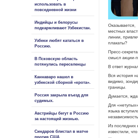
использовать в
повседневной жизни
Индийцы и белорусы
Оказывается, 
подкармливают Узбекистан.
местных власт
линии, привле
Узбеки любят кататься в
плакаты?
Россию.
Пресс-секрета
смысл акции-п
В Псковскую область
потянулись переселенцы
В ответ журна
Вся история н
Каннаваро нашел в
видимо, зонди
узбекской сборной «крота».
границы.
Россия закрыла въезд для
Думается, жда
судимых.
Для «нетупых»
языка вступил
Австрийцы бегут в Россию
независимость
за настоящей жизнью.
Из последних 
Синдаров блистал в матче
известили, чт
против США