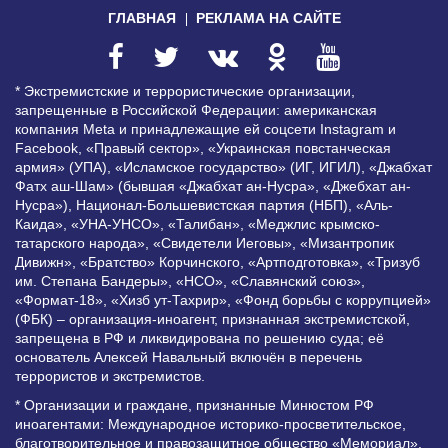
ГЛАВНАЯ
РЕКЛАМА НА САЙТЕ
* Экстремистские и террористические организации,
запрещенные в Российской Федерации: американская
компания Meta и принадлежащие ей соцсети Instagram и
Facebook, «Правый сектор», «Украинская повстанческая
армия» (УПА), «Исламское государство» (ИГ, ИГИЛ), «Джабхат
Фатх аш-Шам» (бывшая «Джабхат ан-Нусра», «Джебхат ан-
Нусра»), Национал-Большевистская партия (НБП), «Аль-
Каида», «УНА-УНСО», «Талибан», «Меджлис крымско-
татарского народа», «Свидетели Иеговы», «Мизантропик
Дивижн», «Братство» Корчинского, «Артподготовка», «Тризуб
им. Степана Бандеры», «НСО», «Славянский союз»,
«Формат-18», «Хизб ут-Тахрир», «Фонд борьбы с коррупцией»
(ФБК) – организация-иноагент, признанная экстремистской,
запрещена в РФ и ликвидирована по решению суда; её
основатель Алексей Навальный включён в перечень
террористов и экстремистов.
* Организации и граждане, признанные Минюстом РФ
иноагентами: Международное историко-просветительское,
благотворительное и правозащитное общество «Мемориал»,