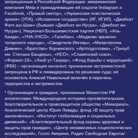
запрещенные в Российской Федерации: американская
компания Meta и принадлежащие ей соцсети Instagram и
Facebook, «Правый сектор», «Украинская повстанческая
армия» (УПА), «Исламское государство» (ИГ, ИГИЛ), «Джабхат
Фатх аш-Шам» (бывшая «Джабхат ан-Нусра», «Джебхат ан-
Нусра»), Национал-Большевистская партия (НБП), «Аль-
Каида», «УНА-УНСО», «Талибан», «Меджлис крымско-
татарского народа», «Свидетели Иеговы», «Мизантропик
Дивижн», «Братство» Корчинского, «Артподготовка», «Тризуб
им. Степана Бандеры», «НСО», «Славянский союз»,
«Формат-18», «Хизб ут-Тахрир», «Фонд борьбы с коррупцией»
(ФБК) – организация-иноагент, признанная экстремистской,
запрещена в РФ и ликвидирована по решению суда; её
основатель Алексей Навальный включён в перечень
террористов и экстремистов.
* Организации и граждане, признанные Минюстом РФ
иноагентами: Международное историко-просветительское,
благотворительное и правозащитное общество «Мемориал»,
Аналитический центр Юрия Левады, фонд «В защиту прав
заключённых», «Институт глобализации и социальных
движений», «Благотворительный фонд охраны здоровья и
защиты прав граждан», «Центр независимых социологических
исследований», Голос Америки, Радио Свободная Европа/