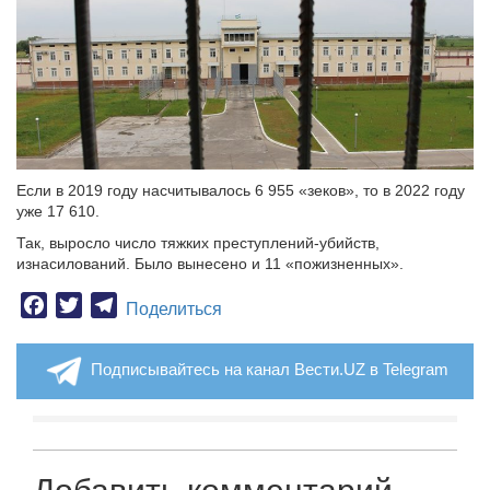
Если в 2019 году насчитывалось 6 955 «зеков», то в 2022 году
уже 17 610.
Так, выросло число тяжких преступлений-убийств,
изнасилований. Было вынесено и 11 «пожизненных».
Facebook
Twitter
Telegram
Поделиться
Подписывайтесь на канал Вести.UZ в Telegram