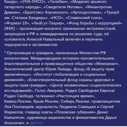
Каида», «УНА-УНСО», «Талибан», «Меджлис крымско-
татарского народа», «Свидетели Иеговы», «Мизантропик
Дивижн», «Братство» Корчинского, «Артподготовка», «Тризуб
им. Степана Бандеры», «НСО», «Славянский союз»,
«Формат-18», «Хизб ут-Тахрир», «Фонд борьбы с коррупцией»
(ФБК) – организация-иноагент, признанная экстремистской,
запрещена в РФ и ликвидирована по решению суда; её
основатель Алексей Навальный включён в перечень
террористов и экстремистов.
* Организации и граждане, признанные Минюстом РФ
иноагентами: Международное историко-просветительское,
благотворительное и правозащитное общество «Мемориал»,
Аналитический центр Юрия Левады, фонд «В защиту прав
заключённых», «Институт глобализации и социальных
движений», «Благотворительный фонд охраны здоровья и
защиты прав граждан», «Центр независимых социологических
исследований», Голос Америки, Радио Свободная Европа/
Радио Свобода, телеканал «Настоящее время»,
Кавказ.Реалии, Крым.Реалии, Сибирь.Реалии, правозащитник
Лев Пономарёв, журналисты Людмила Савицкая и Сергей
Маркелов, главред газеты «Псковская губерния» Денис
Камалягин, художница-акционистка и фемактивистка Дарья
Апахончич. и
другие
.