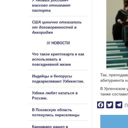
У «новых россиян»
массово отнимают
паспорта
США цинично отказались
от договоренностей в
Анкоридже
/// НОВОСТИ
Что такое криптокарта и как
использовать в
повседневной жизни
Так, преподав
Индийцы и белорусы
абитуриента н
подкармливают Узбекистан.
В Ургенчском 
Узбеки любят кататься в
также состави
Россию.
Facebook
Twitter
Te
П
В Псковскую область
потянулись переселенцы
Каннаваро нашел в