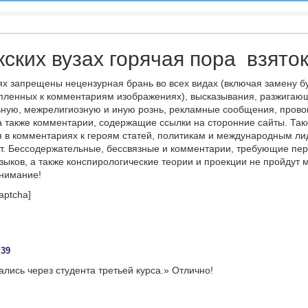
кских вузах горячая пора взято
х запрещены нецензурная брань во всех видах (включая замену б
пленных к комментариям изображениях), высказывания, разжигаю
ную, межрелигиозную и иную рознь, рекламные сообщения, прово
а также комментарии, содержащие ссылки на сторонние сайты. Так
 в комментариях к героям статей, политикам и международным л
т. Бессодержательные, бессвязные и комментарии, требующие пер
языков, а также конспирологические теории и проекции не пройдут
онимание!
aptcha]
:39
ались через студента третьей курса.» Отлично!