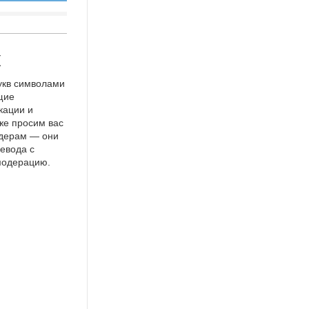
к
укв символами
щие
кации и
же просим вас
идерам — они
евода с
 модерацию.