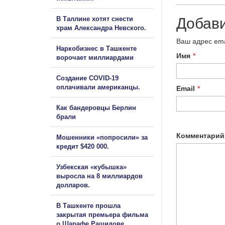
В Таллине хотят снести
Добав
храм Александра Невского.
Ваш адрес ema
Наркобизнес в Ташкенте
Имя
*
ворочает миллиардами
Создание COVID-19
оплачивали американцы.
Email
*
Как бандеровцы Берлин
брали
Комментарий
Мошенники «попросили» за
кредит $420 000.
Узбекская «кубышка»
выросла на 8 миллиардов
долларов.
В Ташкенте прошла
закрытая премьера фильма
о Шарафе Рашидове.