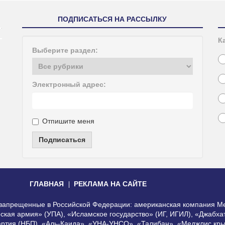
ПОДПИСАТЬСЯ НА РАССЫЛКУ
К
Выберите раздел:
Электронный адрес:
Отпишите меня
Подписаться
ГЛАВНАЯ
РЕКЛАМА НА САЙТЕ
, запрещенные в Российской Федерации: американская компания Me
еская армия» (УПА), «Исламское государство» (ИГ, ИГИЛ), «Джабх
артия (НБП), «Аль-Каида», «УНА-УНСО», «Талибан», «Меджлис кры