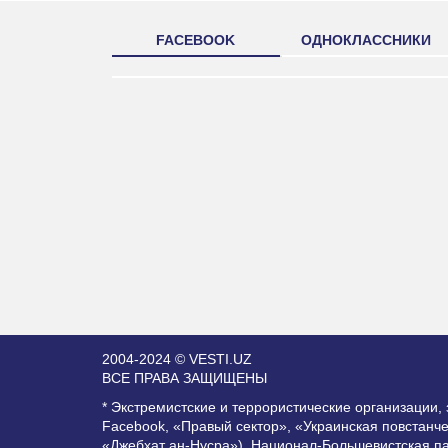
FACEBOOK
ОДНОКЛАССНИКИ
2004-2024 © VESTI.UZ
ВСЕ ПРАВА ЗАЩИЩЕНЫ
* Экстремистские и террористические организации
Facebook, «Правый сектор», «Украинская повстанч
«Джебхат ан-Нусра»), Национал-Большевистская п