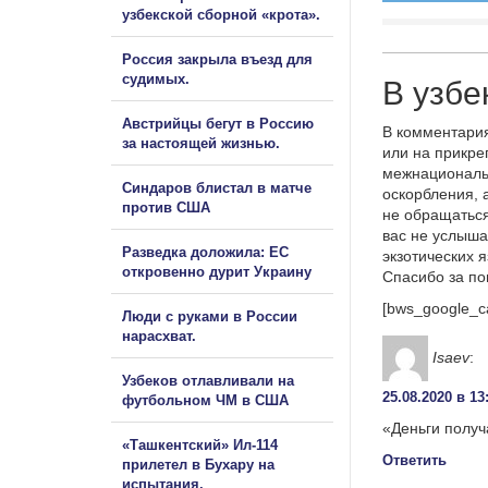
узбекской сборной «крота».
Россия закрыла въезд для
судимых.
В узбе
Австрийцы бегут в Россию
В комментария
за настоящей жизнью.
или на прикре
межнациональ
Синдаров блистал в матче
оскорбления, 
против США
не обращаться
вас не услыша
Разведка доложила: ЕС
экзотических 
откровенно дурит Украину
Спасибо за п
[bws_google_c
Люди с руками в России
нарасхват.
Isaev
:
Узбеков отлавливали на
25.08.2020 в 13
футбольном ЧМ в США
«Деньги получ
«Ташкентский» Ил-114
Ответить
прилетел в Бухару на
испытания.