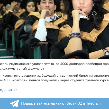
атель Андижанского университета за 4000 долларов пообещал про
а физкультурный факультет.
университете расценки за будущий студенческий билет на аналоги
ли 4000 «баксов». Деньги получались через студента третьего курса
legram
оделиться
Подписывайтесь на канал Вести.UZ в Telegram