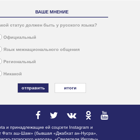
ВАШЕ МНЕНИЕ
акой статус должен быть у русского языка?
Официальный
Язык межнационального общения
Региональный
Никакой
итоги
ta и принадлежащие ей соцсети Instagram и
ат Фатх аш-Шам» (бывшая «Джабхат ан-Нусра»,
мско-татарского народа», «Свидетели Иеговы»,