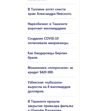
В Таллине хотят снести
храм Александра Невского.
Наркобизнес в Ташкенте
ворочает миллиардами
Создание COVID-19
оплачивали американцы.
Как бандеровцы Берлин
брали
Мошенники «попросили» за
кредит $420 000.
Узбекская «кубышка»
выросла на 8 миллиардов
долларов.
В Ташкенте прошла
закрытая премьера фильма
о Шарафе Рашидове.