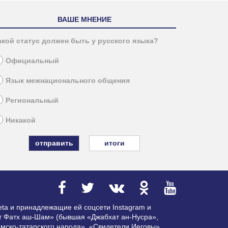
ВАШЕ МНЕНИЕ
акой статус должен быть у русского языка?
Официальный
Язык межнационального общения
Региональный
Никакой
итоги
ta и принадлежащие ей соцсети Instagram и
ат Фатх аш-Шам» (бывшая «Джабхат ан-Нусра»,
мско-татарского народа», «Свидетели Иеговы»,