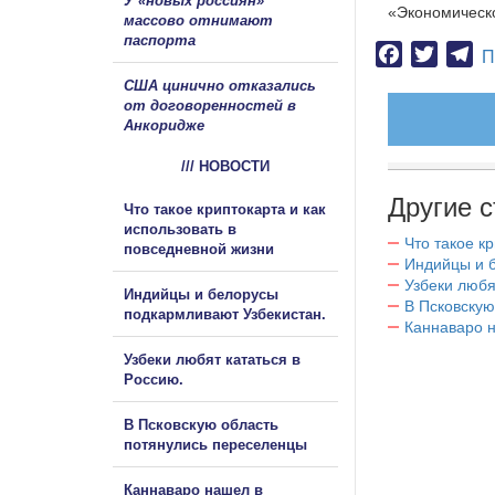
У «новых россиян»
«Экономическо
массово отнимают
паспорта
Facebook
Twitter
Te
П
США цинично отказались
от договоренностей в
Анкоридже
/// НОВОСТИ
Другие с
Что такое криптокарта и как
использовать в
Что такое к
повседневной жизни
Индийцы и 
Узбеки любя
Индийцы и белорусы
В Псковскую
подкармливают Узбекистан.
Каннаваро н
Узбеки любят кататься в
Россию.
В Псковскую область
потянулись переселенцы
Каннаваро нашел в