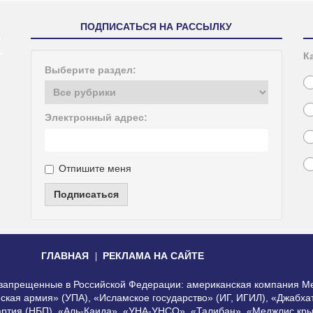
ПОДПИСАТЬСЯ НА РАССЫЛКУ
К
Выберите раздел:
Электронный адрес:
Отпишите меня
Подписаться
ГЛАВНАЯ
РЕКЛАМА НА САЙТЕ
, запрещенные в Российской Федерации: американская компания Me
еская армия» (УПА), «Исламское государство» (ИГ, ИГИЛ), «Джабх
артия (НБП), «Аль-Каида», «УНА-УНСО», «Талибан», «Меджлис кры