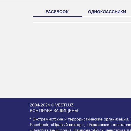
FACEBOOK
ОДНОКЛАССНИКИ
2004-2024 © VESTI.UZ
ВСЕ ПРАВА ЗАЩИЩЕНЫ
* Экстремистские и террористические организации
Facebook, «Правый сектор», «Украинская повстанч
«Джебхат ан-Нусра»), Национал-Большевистская п