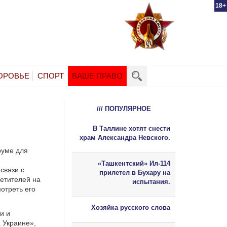
18+
ОРОВЬЕ
СПОРТ
ВАШЕ ПРАВО
/// ПОПУЛЯРНОЕ
В Таллине хотят снести
храм Александра Невского.
руме для
«Ташкентский» Ил-114
связи с
прилетел в Бухару на
етителей на
испытания.
отреть его
Хозяйка русского слова
и и
 Украине»,