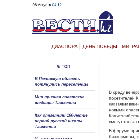
06 Августа
04:12
ДИАСПОРА
ДЕНЬ ПОБЕДЫ
МИГРА
/// ТОП
В Псковскую область
потянулись переселенцы
В среду вечер
Мир признал советские
посетителей К
шедевры Ташкента
Как заявил вице
новыми опасен
Как отметили 160-летие
Капитолийском
первой русской школы
смогут только
Ташкента
В форуме прим
бизнесмены, к