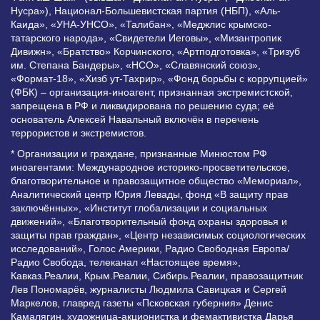
Нусра»), Национал-Большевистская партия (НБП), «Аль-
Каида», «УНА-УНСО», «Талибан», «Меджлис крымско-
татарского народа», «Свидетели Иеговы», «Мизантропик
Дивижн», «Братство» Корчинского, «Артподготовка», «Тризуб
им. Степана Бандеры», «НСО», «Славянский союз»,
«Формат-18», «Хизб ут-Тахрир», «Фонд борьбы с коррупцией»
(ФБК) – организация-иноагент, признанная экстремистской,
запрещена в РФ и ликвидирована по решению суда; её
основатель Алексей Навальный включён в перечень
террористов и экстремистов.
* Организации и граждане, признанные Минюстом РФ
иноагентами: Международное историко-просветительское,
благотворительное и правозащитное общество «Мемориал»,
Аналитический центр Юрия Левады, фонд «В защиту прав
заключённых», «Институт глобализации и социальных
движений», «Благотворительный фонд охраны здоровья и
защиты прав граждан», «Центр независимых социологических
исследований», Голос Америки, Радио Свободная Европа/
Радио Свобода, телеканал «Настоящее время»,
Кавказ.Реалии, Крым.Реалии, Сибирь.Реалии, правозащитник
Лев Пономарёв, журналисты Людмила Савицкая и Сергей
Маркелов, главред газеты «Псковская губерния» Денис
Камалягин, художница-акционистка и фемактивистка Дарья