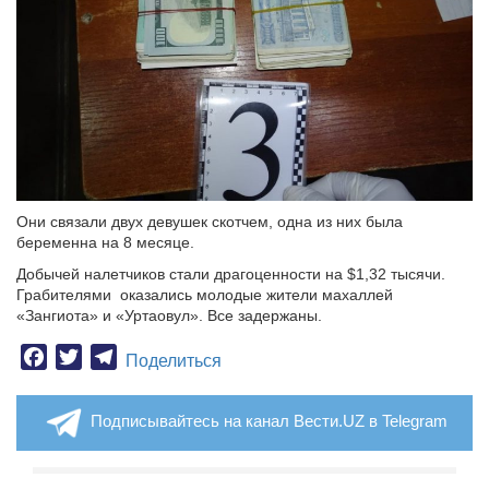
Они связали двух девушек скотчем, одна из них была
беременна на 8 месяце.
Добычей налетчиков стали драгоценности на $1,32 тысячи.
Грабителями оказались молодые жители махаллей
«Зангиота» и «Уртаовул». Все задержаны.
Facebook
Twitter
Telegram
Поделиться
Подписывайтесь на канал Вести.UZ в Telegram