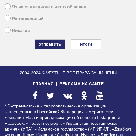
Язык межнационального общения
Региональный
Никакой
итоги
2004-2024 © VESTI.UZ
ВСЕ ПРАВА ЗАЩИЩЕНЫ
ГЛАВНАЯ
РЕКЛАМА НА САЙТЕ
* Экстремистские и террористические организации,
запрещенные в Российской Федерации: американская
компания Meta и принадлежащие ей соцсети Instagram и
Facebook, «Правый сектор», «Украинская повстанческая
армия» (УПА), «Исламское государство» (ИГ, ИГИЛ), «Джабхат
Фатх аш-Шам» (бывшая «Джабхат ан-Нусра», «Джебхат ан-