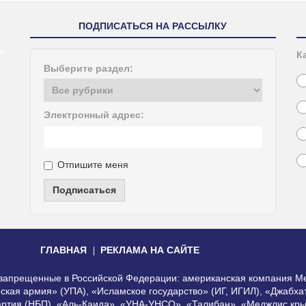
ПОДПИСАТЬСЯ НА РАССЫЛКУ
К
Выберите раздел:
Электронный адрес:
Отпишите меня
Подписаться
ГЛАВНАЯ
РЕКЛАМА НА САЙТЕ
, запрещенные в Российской Федерации: американская компания Me
еская армия» (УПА), «Исламское государство» (ИГ, ИГИЛ), «Джабх
артия (НБП), «Аль-Каида», «УНА-УНСО», «Талибан», «Меджлис кры