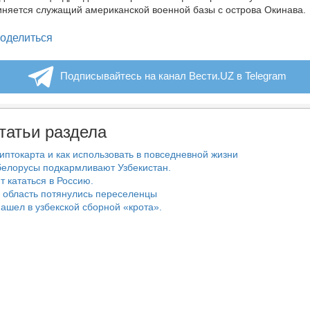
иняется служащий американской военной базы с острова Окинава.
legram
оделиться
Подписывайтесь на канал Вести.UZ в Telegram
татьи раздела
риптокарта и как использовать в повседневной жизни
белорусы подкармливают Узбекистан.
т кататься в Россию.
 область потянулись переселенцы
ашел в узбекской сборной «крота».