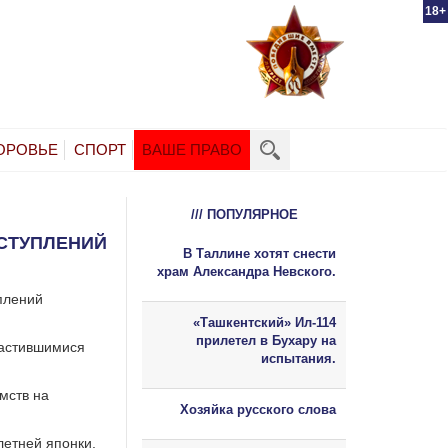
18+
ОРОВЬЕ
СПОРТ
ВАШЕ ПРАВО
/// ПОПУЛЯРНОЕ
ЕСТУПЛЕНИЙ
В Таллине хотят снести
храм Александра Невского.
плений
«Ташкентский» Ил-114
прилетел в Бухару на
частившимися
испытания.
мств на
Хозяйка русского слова
летней японки,