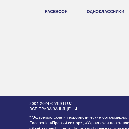
FACEBOOK
ОДНОКЛАССНИКИ
2004-2024 © VESTI.UZ
ВСЕ ПРАВА ЗАЩИЩЕНЫ
* Экстремистские и террористические организации
Facebook, «Правый сектор», «Украинская повстанч
«Джебхат ан-Нусра»), Национал-Большевистская п