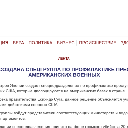
ЦИЯ
ВЕРА
ПОЛИТИКА
БИЗНЕС
ПРОИСШЕСТВИЕ
ЗД
ЛЕНТА
СОЗДАНА СПЕЦГРУППА ПО ПРОФИЛАКТИКЕ ПР
АМЕРИКАНСКИХ ВОЕННЫХ
тров Японии создает спецподразделение по профилактике престу
х США, которые дислоцируются на американских базах в стране.
сека правительства Есихидэ Суга, данное решение объясняется у
ыми действиями военных США.
группы войдут представители соответствующих министерств и ведо
епартаментов.
дании спецподразделения принято на фоне громкого убийства 20-