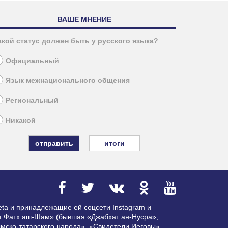
ВАШЕ МНЕНИЕ
акой статус должен быть у русского языка?
Официальный
Язык межнационального общения
Региональный
Никакой
итоги
ta и принадлежащие ей соцсети Instagram и
ат Фатх аш-Шам» (бывшая «Джабхат ан-Нусра»,
мско-татарского народа», «Свидетели Иеговы»,