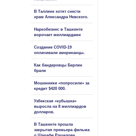
В Таллине хотят снести
храм Александра Невского.
Наркобизнес в Ташкенте
ворочает миллиардами
Создание COVID-19
оплачивали американцы.
Как бандеровцы Берлин
брали
Мошенники «попросили» за
кредит $420 000.
Узбекская «кубышка»
выросла на 8 миллиардов
долларов.
В Ташкенте прошла
закрытая премьера фильма
о Шарафе Рашидове.