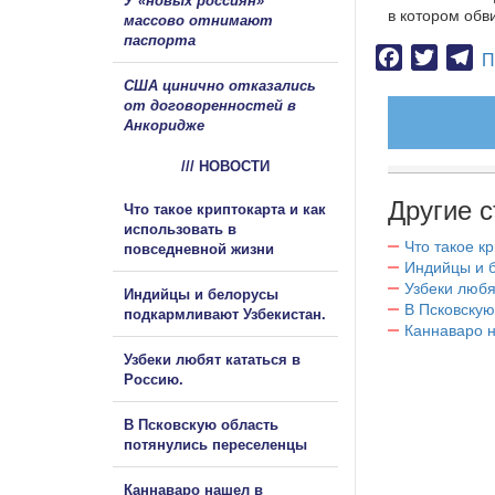
У «новых россиян»
в котором обв
массово отнимают
паспорта
Facebook
Twitter
Te
П
США цинично отказались
от договоренностей в
Анкоридже
/// НОВОСТИ
Другие с
Что такое криптокарта и как
использовать в
Что такое к
повседневной жизни
Индийцы и 
Узбеки любя
Индийцы и белорусы
В Псковскую
подкармливают Узбекистан.
Каннаваро н
Узбеки любят кататься в
Россию.
В Псковскую область
потянулись переселенцы
Каннаваро нашел в