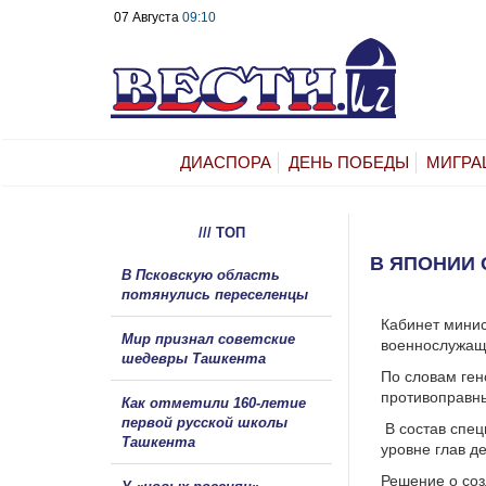
07 Августа
09:10
ДИАСПОРА
ДЕНЬ ПОБЕДЫ
МИГРА
/// ТОП
В ЯПОНИИ 
В Псковскую область
потянулись переселенцы
Кабинет минис
Мир признал советские
военнослужащи
шедевры Ташкента
По словам ген
противоправн
Как отметили 160-летие
первой русской школы
В состав спец
Ташкента
уровне глав д
Решение о соз