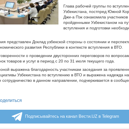
Глава рабочей группы по вступле
Узбекистана, постпред Южной Ко
Джи-а Пэк ознакомила участников 
пройденными Узбекистаном на пу
вступления и подготовки необход
ния представлен Доклад узбекской стороны о состоянии и перспект
номического развития Республики в контексте вступления в ВТО.
говоренности о проведении двусторонних переговоров по вопроса
ок товаров и услуг в период с 20 по 31 июля текущего года.
роной выражена благодарность участникам заседания за проявленн
циативы Узбекистана по вступлению в ВТО и выражена надежда н
е сотрудничество в данном направлении, подчеркивается в сообще
legram
оделиться
Подписывайтесь на канал Вести.UZ в Telegram