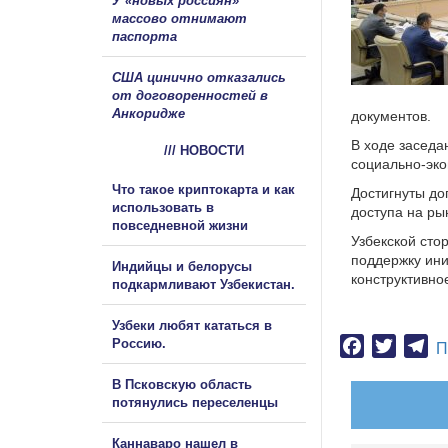
У «новых россиян»
массово отнимают
паспорта
США цинично отказались
от договоренностей в
Анкоридже
документов.
В ходе заседа
/// НОВОСТИ
социально-эко
Что такое криптокарта и как
Достигнуты до
использовать в
доступа на рын
повседневной жизни
Узбекской сто
поддержку ини
Индийцы и белорусы
конструктивно
подкармливают Узбекистан.
Узбеки любят кататься в
Россию.
Facebook
Twitter
Te
П
В Псковскую область
потянулись переселенцы
Каннаваро нашел в