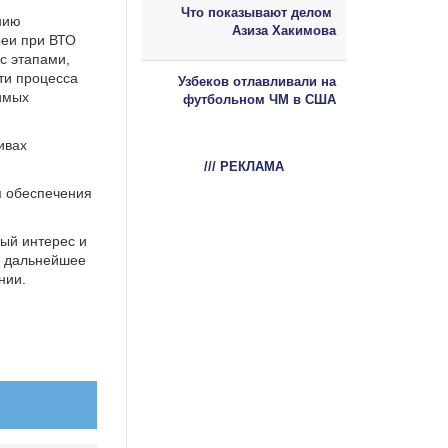
Что показывают делом
нию
Азиза Хакимова
реи при ВТО
с этапами,
ти процесса
Узбеков отлавливали на
имых
футбольном ЧМ в США
ивах
/// РЕКЛАМА
м обеспечения
ый интерес и
а дальнейшее
нии.