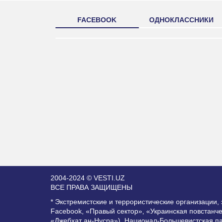
FACEBOOK
ОДНОКЛАССНИКИ
2004-2024 © VESTI.UZ
ВСЕ ПРАВА ЗАЩИЩЕНЫ
* Экстремистские и террористические организации
Facebook, «Правый сектор», «Украинская повстанч
«Джебхат ан-Нусра»), Национал-Большевистская п