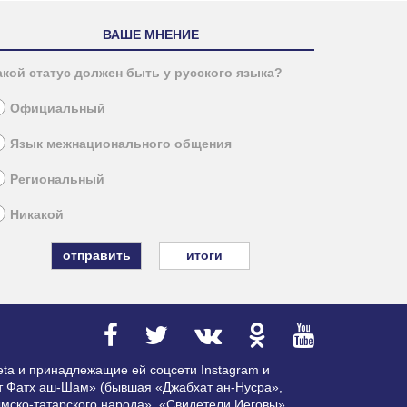
ВАШЕ МНЕНИЕ
акой статус должен быть у русского языка?
Официальный
Язык межнационального общения
Региональный
Никакой
итоги
ta и принадлежащие ей соцсети Instagram и
ат Фатх аш-Шам» (бывшая «Джабхат ан-Нусра»,
мско-татарского народа», «Свидетели Иеговы»,