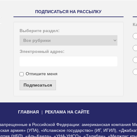
ПОДПИСАТЬСЯ НА РАССЫЛКУ
К
Выберите раздел:
Электронный адрес:
Отпишите меня
Подписаться
ГЛАВНАЯ
РЕКЛАМА НА САЙТЕ
, запрещенные в Российской Федерации: американская компания Me
еская армия» (УПА), «Исламское государство» (ИГ, ИГИЛ), «Джабх
артия (НБП), «Аль-Каида», «УНА-УНСО», «Талибан», «Меджлис кры