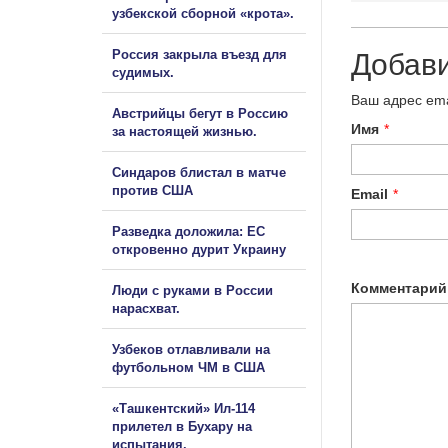
узбекской сборной «крота».
Россия закрыла въезд для
Добав
судимых.
Ваш адрес ema
Австрийцы бегут в Россию
Имя
*
за настоящей жизнью.
Синдаров блистал в матче
против США
Email
*
Разведка доложила: ЕС
откровенно дурит Украину
Комментарий
Люди с руками в России
нарасхват.
Узбеков отлавливали на
футбольном ЧМ в США
«Ташкентский» Ил-114
прилетел в Бухару на
испытания.