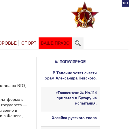
18+
ОРОВЬЕ
СПОРТ
ВАШЕ ПРАВО
/// ПОПУЛЯРНОЕ
В Таллине хотят снести
храм Александра Невского.
стана во ВТО,
«Ташкентский» Ил-114
прилетел в Бухару на
платформе в
испытания.
 государств —
ственно в
и в Женеве,
Хозяйка русского слова