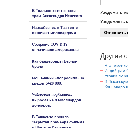
В Таллине хотят снести
Уведомить ме
храм Александра Невского.
Уведомлять м
Наркобизнес в Ташкенте
ворочает миллиардами
Создание COVID-19
оплачивали американцы.
Другие с
Как бандеровцы Берлин
Что такое к
брали
Индийцы и 
Узбеки любя
Мошенники «попросили» за
В Псковскую
кредит $420 000.
Каннаваро н
Узбекская «кубышка»
выросла на 8 миллиардов
долларов.
В Ташкенте прошла
закрытая премьера фильма
о Шарафе Рашидове.