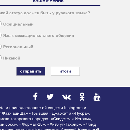
ВАШЕ МНЕНИЕ
акой статус должен быть у русского языка?
Официальный
Язык межнационального общения
Региональный
Никакой
итоги
ta и принадлежащие ей соцсети Instagram и
ат Фатх аш-Шам» (бывшая «Джабхат ан-Нусра»,
мско-татарского народа», «Свидетели Иеговы»,
ий союз», «Формат-18», «Хизб ут-Тахрир», «Фонд
по решению суда; её основатель Алексей Навальный