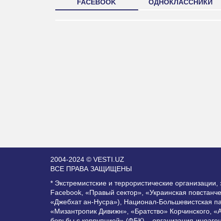
FACEBOOK
ОДНОКЛАССНИКИ
2004-2024 © VESTI.UZ
ВСЕ ПРАВА ЗАЩИЩЕНЫ
* Экстремистские и террористические организации
Facebook, «Правый сектор», «Украинская повстанч
«Джебхат ан-Нусра»), Национал-Большевистская п
«Мизантропик Дивижн», «Братство» Корчинского, «
борьбы с коррупцией» (ФБК) – организация-иноаге