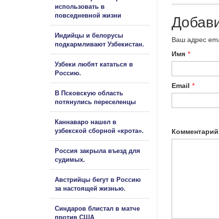
использовать в
повседневной жизни
Добав
Индийцы и белорусы
Ваш адрес ema
подкармливают Узбекистан.
Имя
*
Узбеки любят кататься в
Россию.
Email
*
В Псковскую область
потянулись переселенцы
Каннаваро нашел в
узбекской сборной «крота».
Комментарий
Россия закрыла въезд для
судимых.
Австрийцы бегут в Россию
за настоящей жизнью.
Синдаров блистал в матче
против США