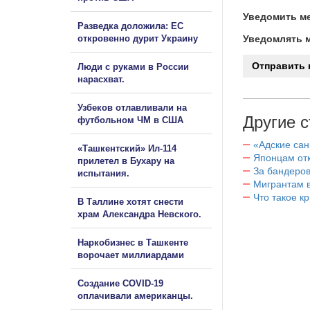
Уведомить ме
Разведка доложила: ЕС
откровенно дурит Украину
Уведомлять м
Люди с руками в России
нарасхват.
Узбеков отлавливали на
Другие с
футбольном ЧМ в США
«Адские са
«Ташкентский» Ил-114
Японцам отк
прилетел в Бухару на
За бандеров
испытания.
Мигрантам в
Что такое к
В Таллине хотят снести
храм Александра Невского.
Наркобизнес в Ташкенте
ворочает миллиардами
Создание COVID-19
оплачивали американцы.