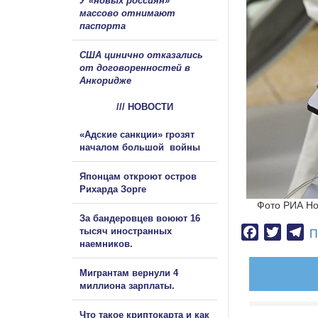
У «новых россиян»
массово отнимают
паспорта
США цинично отказались
от договоренностей в
Анкоридже
/// НОВОСТИ
«Адские санкции» грозят
началом большой войны
Японцам откроют остров
Рихарда Зорге
Фото РИА Но
За бандеровцев воюют 16
тысяч иностранных
Facebook
Twitter
Te
П
наемников.
Мигрантам вернули 4
миллиона зарплаты.
Что такое криптокарта и как