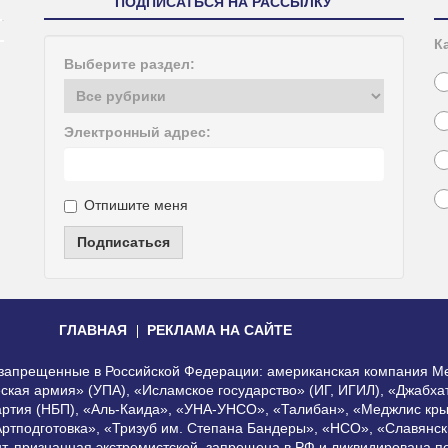
ПОДПИСАТЬСЯ НА РАССЫЛКУ
К
Выберите раздел:
Электронный адрес:
Отпишите меня
Подписаться
ГЛАВНАЯ
РЕКЛАМА НА САЙТЕ
, запрещенные в Российской Федерации: американская компания Me
еская армия» (УПА), «Исламское государство» (ИГ, ИГИЛ), «Джабх
артия (НБП), «Аль-Каида», «УНА-УНСО», «Талибан», «Меджлис кры
Артподготовка», «Тризуб им. Степана Бандеры», «НСО», «Славянск
нт, признанная экстремистской, запрещена в РФ и ликвидирована 