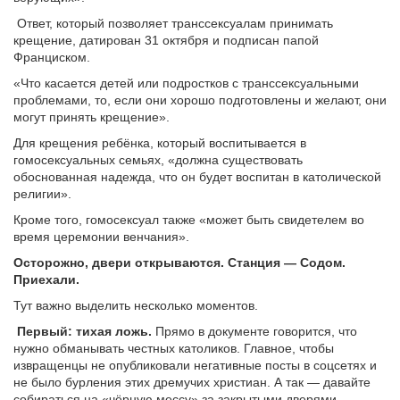
Ответ, который позволяет транссексуалам принимать
крещение, датирован 31 октября и подписан папой
Франциском.
«Что касается детей или подростков с транссексуальными
проблемами, то, если они хорошо подготовлены и желают, они
могут принять крещение».
Для крещения ребёнка, который воспитывается в
гомосексуальных семьях, «должна существовать
обоснованная надежда, что он будет воспитан в католической
религии».
Кроме того, гомосексуал также «может быть свидетелем во
время церемонии венчания».
Осторожно, двери открываются. Станция — Содом.
Приехали.
Тут важно выделить несколько моментов.
Первый: тихая ложь.
Прямо в документе говорится, что
нужно обманывать честных католиков. Главное, чтобы
извращенцы не опубликовали негативные посты в соцсетях и
не было бурления этих дремучих христиан. А так — давайте
собираться на «чёрную мессу» за закрытыми дверями.