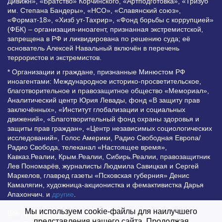
Дивижн», «Братство» Корчинского, «Артподготовка», «Тризуб
им. Степана Бандеры», «НСО», «Славянский союз»,
«Формат-18», «Хизб ут-Тахрир», «Фонд борьбы с коррупцией»
(ФБК) – организация-иноагент, признанная экстремистской,
запрещена в РФ и ликвидирована по решению суда; её
основатель Алексей Навальный включён в перечень
террористов и экстремистов.
* Организации и граждане, признанные Минюстом РФ
иноагентами: Международное историко-просветительское,
благотворительное и правозащитное общество «Мемориал»,
Аналитический центр Юрия Левады, фонд «В защиту прав
заключённых», «Институт глобализации и социальных
движений», «Благотворительный фонд охраны здоровья и
защиты прав граждан», «Центр независимых социологических
исследований», Голос Америки, Радио Свободная Европа/
Радио Свобода, телеканал «Настоящее время»,
Кавказ.Реалии, Крым.Реалии, Сибирь.Реалии, правозащитник
Лев Пономарёв, журналисты Людмила Савицкая и Сергей
Маркелов, главред газеты «Псковская губерния» Денис
Камалягин, художница-акционистка и фемактивистка Дарья
Апахончич. и
другие
.
Мы используем cookie-файлы для наилучшего
Все права защищены и охраняются законом. Любое
представления нашего сайта. Продолжая