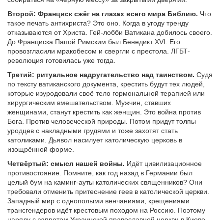
Второй: Франциск сжёг на глазах всего мира Библию.
Что
такое печать антихриста? Это оно. Когда в угоду тренду
отказываются от Христа. Гей-лобби Ватикана добилось своего.
До Франциска Папой Римским был Бенедикт XVI. Его
провозгласили мракобесом и свергли с престола. ЛГБТ-
революция готовилась уже тогда.
Третий: ритуальное надругательство над таинством.
Судя
по тексту ватиканского документа, крестить будут тех людей,
которые изуродовали своё тело гормональной терапией или
хирургическим вмешательством. Мужчин, ставших
женщинами, станут крестить как женщин. Это война против
Бога. Против человеческой природы. Потом придут толпы
уродцев с накладными грудями и тоже захотят стать
католиками. Дьявол насилует католическую церковь в
изощрённой форме.
Четвёртый: смысл нашей войны.
Идёт цивилизационное
противостояние. Помните, как год назад в Германии был
целый бум на каминг-ауты католических священников? Они
требовали отменить притеснение геев в католической церкви.
Западный мир с однополыми венчаниями, крещениями
трансгендеров идёт крестовым походом на Россию. Поэтому
наряду с запретом Украинской православной церкви в Киеве