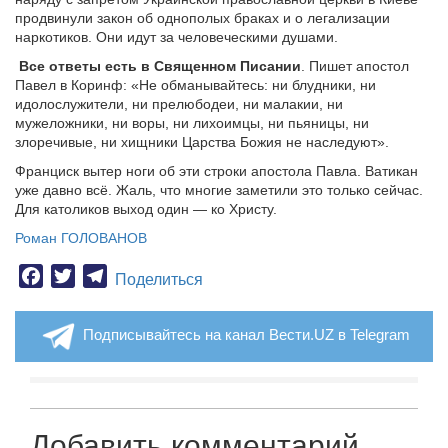
продвинули закон об однополых браках и о легализации
наркотиков. Они идут за человеческими душами.
Все ответы есть в Священном Писании
. Пишет апостол
Павел в Коринф: «Не обманывайтесь: ни блудники, ни
идолослужители, ни прелюбодеи, ни малакии, ни
мужеложники, ни воры, ни лихоимцы, ни пьяницы, ни
злоречивые, ни хищники Царства Божия не наследуют».
Франциск вытер ноги об эти строки апостола Павла. Ватикан
уже давно всё. Жаль, что многие заметили это только сейчас.
Для католиков выход один — ко Христу.
Роман ГОЛОВАНОВ
Facebook
Twitter
Telegram
Поделиться
Подписывайтесь на канал Вести.UZ в Telegram
Добавить комментарий