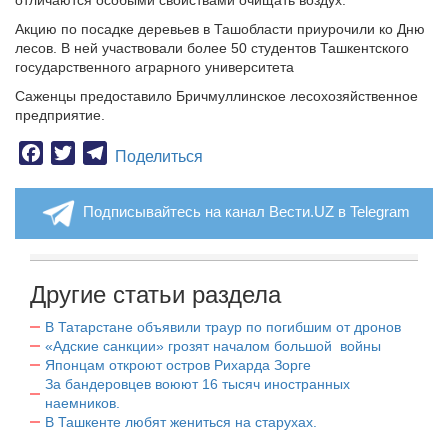
отличаются особыми свойствами очищать воздух.
Акцию по посадке деревьев в Ташобласти приурочили ко Дню
лесов. В ней участвовали более 50 студентов Ташкентского
государственного аграрного университета
Саженцы предоставило Бричмуллинское лесохозяйственное
предприятие.
Facebook
Twitter
Telegram
Поделиться
Подписывайтесь на канал Вести.UZ в Telegram
Другие статьи раздела
В Татарстане объявили траур по погибшим от дронов
«Адские санкции» грозят началом большой войны
Японцам откроют остров Рихарда Зорге
За бандеровцев воюют 16 тысяч иностранных
наемников.
В Ташкенте любят жениться на старухах.