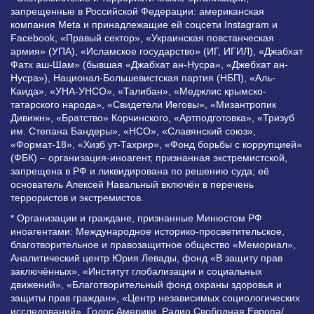
запрещенные в Российской Федерации: американская
компания Meta и принадлежащие ей соцсети Instagram и
Facebook, «Правый сектор», «Украинская повстанческая
армия» (УПА), «Исламское государство» (ИГ, ИГИЛ), «Джабхат
Фатх аш-Шам» (бывшая «Джабхат ан-Нусра», «Джебхат ан-
Нусра»), Национал-Большевистская партия (НБП), «Аль-
Каида», «УНА-УНСО», «Талибан», «Меджлис крымско-
татарского народа», «Свидетели Иеговы», «Мизантропик
Дивижн», «Братство» Корчинского, «Артподготовка», «Тризуб
им. Степана Бандеры», «НСО», «Славянский союз»,
«Формат-18», «Хизб ут-Тахрир», «Фонд борьбы с коррупцией»
(ФБК) – организация-иноагент, признанная экстремистской,
запрещена в РФ и ликвидирована по решению суда; её
основатель Алексей Навальный включён в перечень
террористов и экстремистов.
* Организации и граждане, признанные Минюстом РФ
иноагентами: Международное историко-просветительское,
благотворительное и правозащитное общество «Мемориал»,
Аналитический центр Юрия Левады, фонд «В защиту прав
заключённых», «Институт глобализации и социальных
движений», «Благотворительный фонд охраны здоровья и
защиты прав граждан», «Центр независимых социологических
исследований», Голос Америки, Радио Свободная Европа/