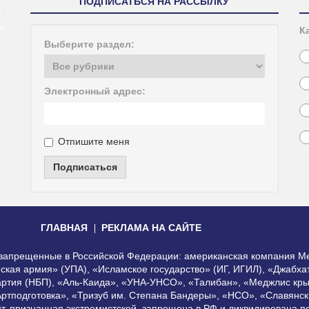
ПОДПИСАТЬСЯ НА РАССЫЛКУ
К
Выберите раздел:
Электронный адрес:
Отпишите меня
Подписаться
ГЛАВНАЯ
РЕКЛАМА НА САЙТЕ
, запрещенные в Российской Федерации: американская компания Me
еская армия» (УПА), «Исламское государство» (ИГ, ИГИЛ), «Джабх
артия (НБП), «Аль-Каида», «УНА-УНСО», «Талибан», «Меджлис кры
Артподготовка», «Тризуб им. Степана Бандеры», «НСО», «Славянск
нт, признанная экстремистской, запрещена в РФ и ликвидирована 