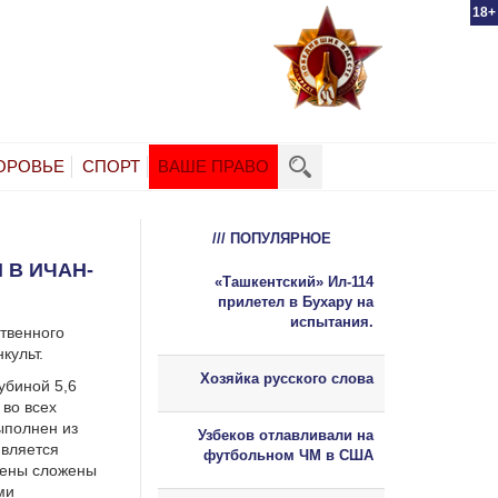
18+
ОРОВЬЕ
СПОРТ
ВАШЕ ПРАВО
/// ПОПУЛЯРНОЕ
 В ИЧАН-
«Ташкентский» Ил-114
прилетел в Бухару на
испытания.
твенного
культ.
Хозяйка русского слова
убиной 5,6
во всех
ыполнен из
Узбеков отлавливали на
является
футбольном ЧМ в США
тены сложены
ми