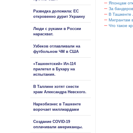
Японцам отк
За бандеров
Разведка доложила: ЕС
В Ташкенте 
откровенно дурит Украину
Мигрантам в
Что такое к
Люди с руками в России
нарасхват.
Узбеков отлавливали на
футбольном ЧМ в США
«Ташкентский» Ил-114
прилетел в Бухару на
испытания.
В Таллине хотят снести
храм Александра Невского.
Наркобизнес в Ташкенте
ворочает миллиардами
Создание COVID-19
оплачивали американцы.