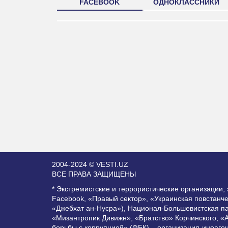
FACEBOOK
ОДНОКЛАССНИКИ
2004-2024 © VESTI.UZ
ВСЕ ПРАВА ЗАЩИЩЕНЫ
* Экстремистские и террористические организации
Facebook, «Правый сектор», «Украинская повстанч
«Джебхат ан-Нусра»), Национал-Большевистская п
«Мизантропик Дивижн», «Братство» Корчинского, «
борьбы с коррупцией» (ФБК) – организация-иноаге