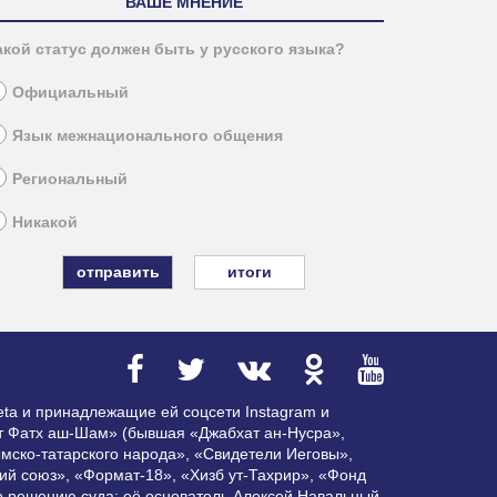
ВАШЕ МНЕНИЕ
акой статус должен быть у русского языка?
Официальный
Язык межнационального общения
Региональный
Никакой
итоги
ta и принадлежащие ей соцсети Instagram и
ат Фатх аш-Шам» (бывшая «Джабхат ан-Нусра»,
мско-татарского народа», «Свидетели Иеговы»,
ий союз», «Формат-18», «Хизб ут-Тахрир», «Фонд
по решению суда; её основатель Алексей Навальный