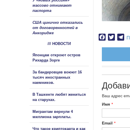
У «новых россиян»
массово отнимают
паспорта
США цинично отказались
от договоренностей в
Анкоридже
Facebook
Twitter
Te
П
/// НОВОСТИ
Японцам откроют остров
Рихарда Зорге
За бандеровцев воюют 16
тысяч иностранных
наемников.
Добав
В Ташкенте любят жениться
Ваш адрес ema
на старухах.
Имя
*
Мигрантам вернули 4
миллиона зарплаты.
Email
*
Что такое криптокарта и как