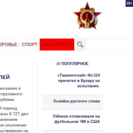
18+
ОРОВЬЕ
СПОРТ
ВАШЕ ПРАВО
/// ПОПУЛЯРНОЕ
«Ташкентский» Ил-114
ЛЕЙ
прилетел в Бухару на
испытания.
зыскания в
стративного
публики.
Хозяйка русского слова
й период
ены 8 727 дел
Узбеков отлавливали на
авлением
футбольном ЧМ в США
ии опьянения
льствования на