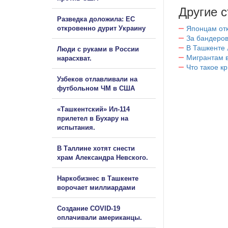
Другие с
Разведка доложила: ЕС
откровенно дурит Украину
Японцам отк
За бандеров
В Ташкенте 
Люди с руками в России
Мигрантам в
нарасхват.
Что такое к
Узбеков отлавливали на
футбольном ЧМ в США
«Ташкентский» Ил-114
прилетел в Бухару на
испытания.
В Таллине хотят снести
храм Александра Невского.
Наркобизнес в Ташкенте
ворочает миллиардами
Создание COVID-19
оплачивали американцы.