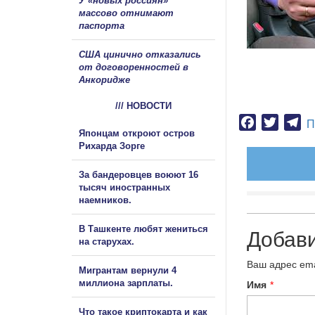
У «новых россиян»
массово отнимают
паспорта
США цинично отказались
от договоренностей в
Анкоридже
/// НОВОСТИ
Facebook
Twitter
Te
П
Японцам откроют остров
Рихарда Зорге
За бандеровцев воюют 16
тысяч иностранных
наемников.
В Ташкенте любят жениться
Добав
на старухах.
Ваш адрес ema
Мигрантам вернули 4
миллиона зарплаты.
Имя
*
Что такое криптокарта и как