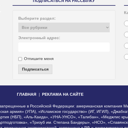
ПОДПИСАТЬСЯ НА РАССЫЛКУ
К
Выберите раздел:
Электронный адрес:
Отпишите меня
Подписаться
ГЛАВНАЯ
РЕКЛАМА НА САЙТЕ
, запрещенные в Российской Федерации: американская компания Me
еская армия» (УПА), «Исламское государство» (ИГ, ИГИЛ), «Джабх
артия (НБП), «Аль-Каида», «УНА-УНСО», «Талибан», «Меджлис кры
Артподготовка», «Тризуб им. Степана Бандеры», «НСО», «Славянск
нт, признанная экстремистской, запрещена в РФ и ликвидирована 