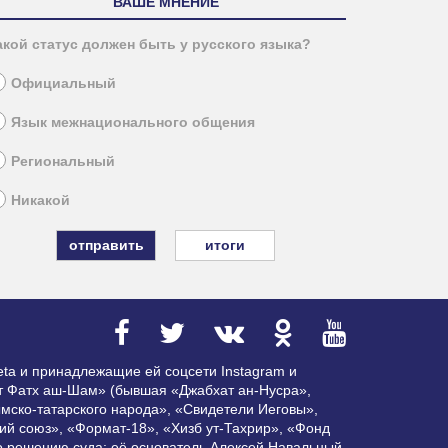
ВАШЕ МНЕНИЕ
акой статус должен быть у русского языка?
Официальный
Язык межнационального общения
Региональный
Никакой
итоги
ta и принадлежащие ей соцсети Instagram и
ат Фатх аш-Шам» (бывшая «Джабхат ан-Нусра»,
мско-татарского народа», «Свидетели Иеговы»,
ий союз», «Формат-18», «Хизб ут-Тахрир», «Фонд
по решению суда; её основатель Алексей Навальный