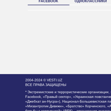
FACEBOOK
ОДНОКЛАССНИКИ
2004-2024 © VESTI.UZ
ВСЕ ПРАВА ЗАЩИЩЕНЫ
* Экстремистские и террористические организации
Facebook, «Правый сектор», «Украинская повстанч
«Джебхат ан-Нусра»), Национал-Большевистская п
«Мизантропик Дивижн», «Братство» Корчинского, «
борьбы с коррупцией» (ФБК) – организация-иноаге