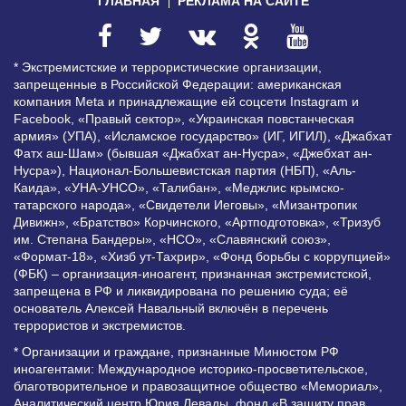
ГЛАВНАЯ
РЕКЛАМА НА САЙТЕ
* Экстремистские и террористические организации,
запрещенные в Российской Федерации: американская
компания Meta и принадлежащие ей соцсети Instagram и
Facebook, «Правый сектор», «Украинская повстанческая
армия» (УПА), «Исламское государство» (ИГ, ИГИЛ), «Джабхат
Фатх аш-Шам» (бывшая «Джабхат ан-Нусра», «Джебхат ан-
Нусра»), Национал-Большевистская партия (НБП), «Аль-
Каида», «УНА-УНСО», «Талибан», «Меджлис крымско-
татарского народа», «Свидетели Иеговы», «Мизантропик
Дивижн», «Братство» Корчинского, «Артподготовка», «Тризуб
им. Степана Бандеры», «НСО», «Славянский союз»,
«Формат-18», «Хизб ут-Тахрир», «Фонд борьбы с коррупцией»
(ФБК) – организация-иноагент, признанная экстремистской,
запрещена в РФ и ликвидирована по решению суда; её
основатель Алексей Навальный включён в перечень
террористов и экстремистов.
* Организации и граждане, признанные Минюстом РФ
иноагентами: Международное историко-просветительское,
благотворительное и правозащитное общество «Мемориал»,
Аналитический центр Юрия Левады, фонд «В защиту прав