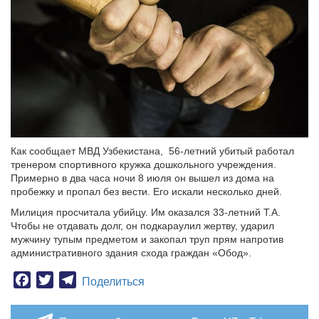
Как сообщает МВД Узбекистана, 56-летний убитый работал
тренером спортивного кружка дошкольного учреждения.
Примерно в два часа ночи 8 июля он вышел из дома на
пробежку и пропал без вести. Его искали несколько дней.
Милиция просчитала убийцу. Им оказался 33-летний Т.А.
Чтобы не отдавать долг, он подкараулил жертву, ударил
мужчину тупым предметом и закопал труп прям напротив
административного здания схода граждан «Обод».
Facebook
Twitter
Telegram
Поделиться