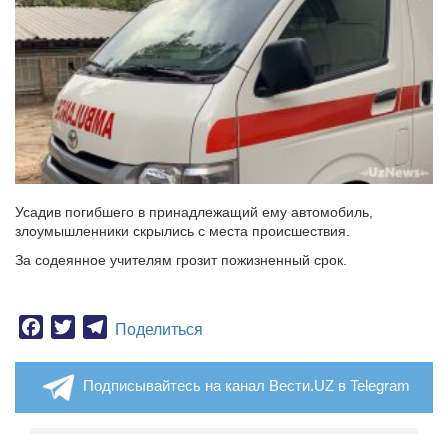
Усадив погибшего в принадлежащий ему автомобиль,
злоумышленники скрылись с места происшествия.
За содеянное учителям грозит пожизненный срок.
Facebook
Twitter
Telegram
Поделиться
Подписывайтесь на канал Вести.UZ в Telegram