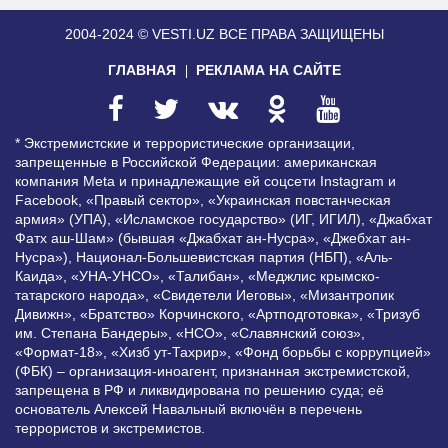
2004-2024 © VESTI.UZ
ВСЕ ПРАВА ЗАЩИЩЕНЫ
ГЛАВНАЯ
РЕКЛАМА НА САЙТЕ
* Экстремистские и террористические организации,
запрещенные в Российской Федерации: американская
компания Meta и принадлежащие ей соцсети Instagram и
Facebook, «Правый сектор», «Украинская повстанческая
армия» (УПА), «Исламское государство» (ИГ, ИГИЛ), «Джабхат
Фатх аш-Шам» (бывшая «Джабхат ан-Нусра», «Джебхат ан-
Нусра»), Национал-Большевистская партия (НБП), «Аль-
Каида», «УНА-УНСО», «Талибан», «Меджлис крымско-
татарского народа», «Свидетели Иеговы», «Мизантропик
Дивижн», «Братство» Корчинского, «Артподготовка», «Тризуб
им. Степана Бандеры», «НСО», «Славянский союз»,
«Формат-18», «Хизб ут-Тахрир», «Фонд борьбы с коррупцией»
(ФБК) – организация-иноагент, признанная экстремистской,
запрещена в РФ и ликвидирована по решению суда; её
основатель Алексей Навальный включён в перечень
террористов и экстремистов.