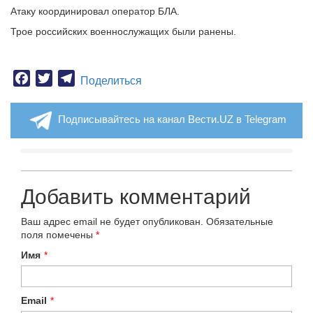
Атаку координировал оператор БЛА.
Трое российских военнослужащих были ранены.
Facebook
Twitter
Telegram
Поделиться
Подписывайтесь на канал Вести.UZ в Telegram
Добавить комментарий
Ваш адрес email не будет опубликован.
Обязательные
поля помечены
*
Имя
*
Email
*