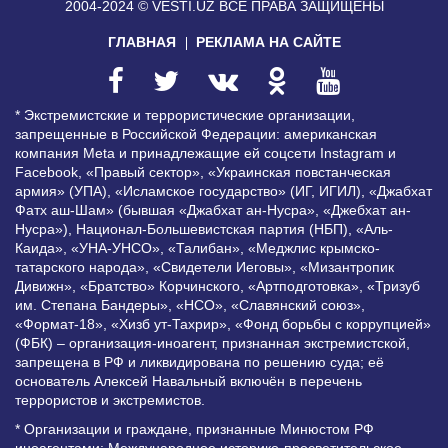
2004-2024 © VESTI.UZ
ВСЕ ПРАВА ЗАЩИЩЕНЫ
ГЛАВНАЯ
РЕКЛАМА НА САЙТЕ
* Экстремистские и террористические организации,
запрещенные в Российской Федерации: американская
компания Meta и принадлежащие ей соцсети Instagram и
Facebook, «Правый сектор», «Украинская повстанческая
армия» (УПА), «Исламское государство» (ИГ, ИГИЛ), «Джабхат
Фатх аш-Шам» (бывшая «Джабхат ан-Нусра», «Джебхат ан-
Нусра»), Национал-Большевистская партия (НБП), «Аль-
Каида», «УНА-УНСО», «Талибан», «Меджлис крымско-
татарского народа», «Свидетели Иеговы», «Мизантропик
Дивижн», «Братство» Корчинского, «Артподготовка», «Тризуб
им. Степана Бандеры», «НСО», «Славянский союз»,
«Формат-18», «Хизб ут-Тахрир», «Фонд борьбы с коррупцией»
(ФБК) – организация-иноагент, признанная экстремистской,
запрещена в РФ и ликвидирована по решению суда; её
основатель Алексей Навальный включён в перечень
террористов и экстремистов.
* Организации и граждане, признанные Минюстом РФ
иноагентами: Международное историко-просветительское,