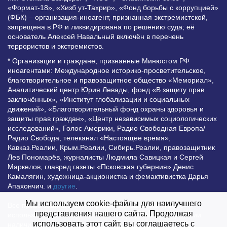
«Формат-18», «Хизб ут-Тахрир», «Фонд борьбы с коррупцией»
(ФБК) – организация-иноагент, признанная экстремистской,
запрещена в РФ и ликвидирована по решению суда; её
основатель Алексей Навальный включён в перечень
террористов и экстремистов.
* Организации и граждане, признанные Минюстом РФ
иноагентами: Международное историко-просветительское,
благотворительное и правозащитное общество «Мемориал»,
Аналитический центр Юрия Левады, фонд «В защиту прав
заключённых», «Институт глобализации и социальных
движений», «Благотворительный фонд охраны здоровья и
защиты прав граждан», «Центр независимых социологических
исследований», Голос Америки, Радио Свободная Европа/
Радио Свобода, телеканал «Настоящее время»,
Кавказ.Реалии, Крым.Реалии, Сибирь.Реалии, правозащитник
Лев Пономарёв, журналисты Людмила Савицкая и Сергей
Маркелов, главред газеты «Псковская губерния» Денис
Камалягин, художница-акционистка и фемактивистка Дарья
Апахончич. и
другие
.
Мы используем cookie-файлы для наилучшего
Все права защищены и охраняются законом. Любое
представления нашего сайта. Продолжая
использование материалов сайта допустимо при условии
использовать этот сайт, вы соглашаетесь с
наличия активной гиперссылки на Vesti.UZ.