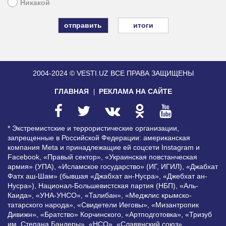
Никакой
итоги
2004-2024 © VESTI.UZ
ВСЕ ПРАВА ЗАЩИЩЕНЫ
ГЛАВНАЯ
РЕКЛАМА НА САЙТЕ
* Экстремистские и террористические организации,
запрещенные в Российской Федерации: американская
компания Meta и принадлежащие ей соцсети Instagram и
Facebook, «Правый сектор», «Украинская повстанческая
армия» (УПА), «Исламское государство» (ИГ, ИГИЛ), «Джабхат
Фатх аш-Шам» (бывшая «Джабхат ан-Нусра», «Джебхат ан-
Нусра»), Национал-Большевистская партия (НБП), «Аль-
Каида», «УНА-УНСО», «Талибан», «Меджлис крымско-
татарского народа», «Свидетели Иеговы», «Мизантропик
Дивижн», «Братство» Корчинского, «Артподготовка», «Тризуб
им. Степана Бандеры», «НСО», «Славянский союз»,