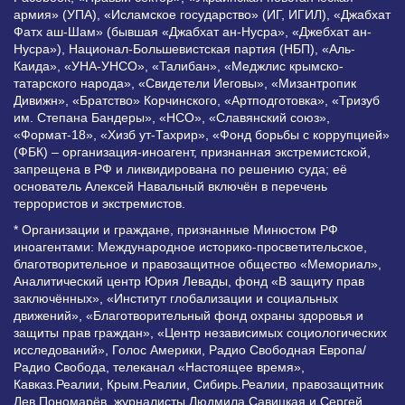
армия» (УПА), «Исламское государство» (ИГ, ИГИЛ), «Джабхат
Фатх аш-Шам» (бывшая «Джабхат ан-Нусра», «Джебхат ан-
Нусра»), Национал-Большевистская партия (НБП), «Аль-
Каида», «УНА-УНСО», «Талибан», «Меджлис крымско-
татарского народа», «Свидетели Иеговы», «Мизантропик
Дивижн», «Братство» Корчинского, «Артподготовка», «Тризуб
им. Степана Бандеры», «НСО», «Славянский союз»,
«Формат-18», «Хизб ут-Тахрир», «Фонд борьбы с коррупцией»
(ФБК) – организация-иноагент, признанная экстремистской,
запрещена в РФ и ликвидирована по решению суда; её
основатель Алексей Навальный включён в перечень
террористов и экстремистов.
* Организации и граждане, признанные Минюстом РФ
иноагентами: Международное историко-просветительское,
благотворительное и правозащитное общество «Мемориал»,
Аналитический центр Юрия Левады, фонд «В защиту прав
заключённых», «Институт глобализации и социальных
движений», «Благотворительный фонд охраны здоровья и
защиты прав граждан», «Центр независимых социологических
исследований», Голос Америки, Радио Свободная Европа/
Радио Свобода, телеканал «Настоящее время»,
Кавказ.Реалии, Крым.Реалии, Сибирь.Реалии, правозащитник
Лев Пономарёв, журналисты Людмила Савицкая и Сергей