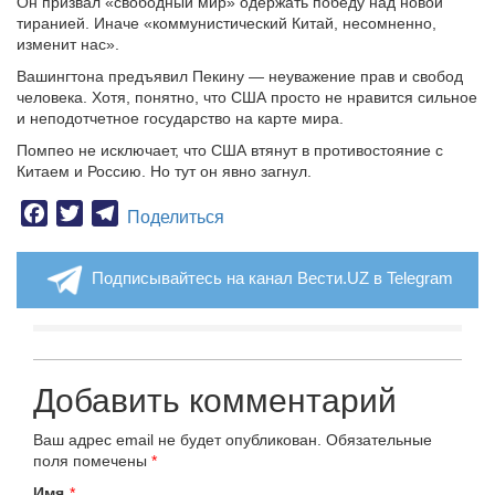
Он призвал «свободный мир» одержать победу над новой
тиранией. Иначе «коммунистический Китай, несомненно,
изменит нас».
Вашингтона предъявил Пекину — неуважение прав и свобод
человека. Хотя, понятно, что США просто не нравится сильное
и неподотчетное государство на карте мира.
Помпео не исключает, что США втянут в противостояние с
Китаем и Россию. Но тут он явно загнул.
Facebook
Twitter
Telegram
Поделиться
Подписывайтесь на канал Вести.UZ в Telegram
Добавить комментарий
Ваш адрес email не будет опубликован.
Обязательные
поля помечены
*
Имя
*