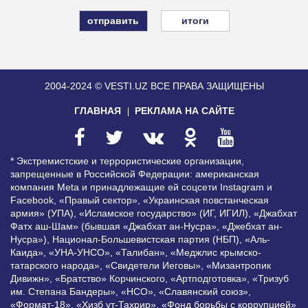
итоги
2004-2024 © VESTI.UZ
ВСЕ ПРАВА ЗАЩИЩЕНЫ
ГЛАВНАЯ
РЕКЛАМА НА САЙТЕ
* Экстремистские и террористические организации,
запрещенные в Российской Федерации: американская
компания Meta и принадлежащие ей соцсети Instagram и
Facebook, «Правый сектор», «Украинская повстанческая
армия» (УПА), «Исламское государство» (ИГ, ИГИЛ), «Джабхат
Фатх аш-Шам» (бывшая «Джабхат ан-Нусра», «Джебхат ан-
Нусра»), Национал-Большевистская партия (НБП), «Аль-
Каида», «УНА-УНСО», «Талибан», «Меджлис крымско-
татарского народа», «Свидетели Иеговы», «Мизантропик
Дивижн», «Братство» Корчинского, «Артподготовка», «Тризуб
им. Степана Бандеры», «НСО», «Славянский союз»,
«Формат-18», «Хизб ут-Тахрир», «Фонд борьбы с коррупцией»