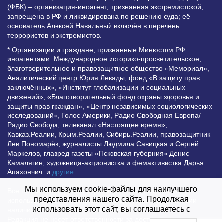
(ФБК) – организация-иноагент, признанная экстремистской,
запрещена в РФ и ликвидирована по решению суда; её
основатель Алексей Навальный включён в перечень
террористов и экстремистов.
* Организации и граждане, признанные Минюстом РФ
иноагентами: Международное историко-просветительское,
благотворительное и правозащитное общество «Мемориал»,
Аналитический центр Юрия Левады, фонд «В защиту прав
заключённых», «Институт глобализации и социальных
движений», «Благотворительный фонд охраны здоровья и
защиты прав граждан», «Центр независимых социологических
исследований», Голос Америки, Радио Свободная Европа/
Радио Свобода, телеканал «Настоящее время»,
Кавказ.Реалии, Крым.Реалии, Сибирь.Реалии, правозащитник
Лев Пономарёв, журналисты Людмила Савицкая и Сергей
Маркелов, главред газеты «Псковская губерния» Денис
Камалягин, художница-акционистка и фемактивистка Дарья
Апахончич. и
другие
.
Мы используем cookie-файлы для наилучшего
Все права защищены и охраняются законом. Любое
представления нашего сайта. Продолжая
использование материалов сайта допустимо при условии
использовать этот сайт, вы соглашаетесь с
наличия активной гиперссылки на Vesti.UZ.
Редакция не несет ответственности за достоверность