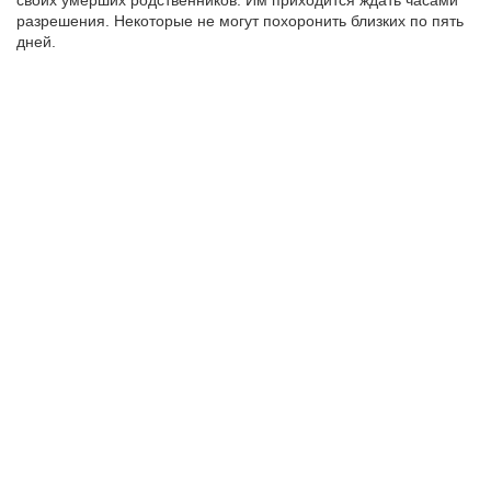
своих умерших родственников. Им приходится ждать часами
разрешения. Некоторые не могут похоронить близких по пять
дней.