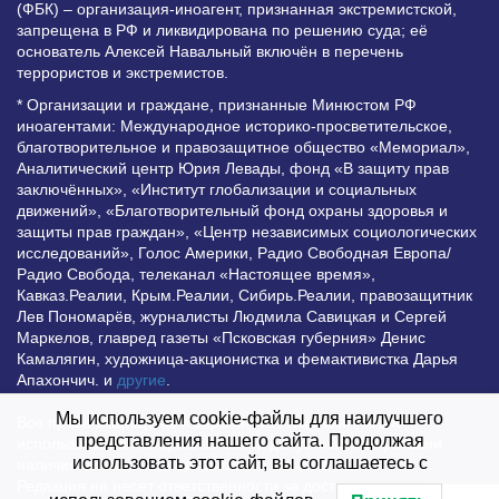
(ФБК) – организация-иноагент, признанная экстремистской,
запрещена в РФ и ликвидирована по решению суда; её
основатель Алексей Навальный включён в перечень
террористов и экстремистов.
* Организации и граждане, признанные Минюстом РФ
иноагентами: Международное историко-просветительское,
благотворительное и правозащитное общество «Мемориал»,
Аналитический центр Юрия Левады, фонд «В защиту прав
заключённых», «Институт глобализации и социальных
движений», «Благотворительный фонд охраны здоровья и
защиты прав граждан», «Центр независимых социологических
исследований», Голос Америки, Радио Свободная Европа/
Радио Свобода, телеканал «Настоящее время»,
Кавказ.Реалии, Крым.Реалии, Сибирь.Реалии, правозащитник
Лев Пономарёв, журналисты Людмила Савицкая и Сергей
Маркелов, главред газеты «Псковская губерния» Денис
Камалягин, художница-акционистка и фемактивистка Дарья
Апахончич. и
другие
.
Мы используем cookie-файлы для наилучшего
Все права защищены и охраняются законом. Любое
представления нашего сайта. Продолжая
использование материалов сайта допустимо при условии
использовать этот сайт, вы соглашаетесь с
наличия активной гиперссылки на Vesti.UZ.
Редакция не несет ответственности за достоверность