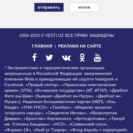
итоги
2004-2024 © VESTI.UZ
ВСЕ ПРАВА ЗАЩИЩЕНЫ
ГЛАВНАЯ
РЕКЛАМА НА САЙТЕ
* Экстремистские и террористические организации,
запрещенные в Российской Федерации: американская
компания Meta и принадлежащие ей соцсети Instagram и
Facebook, «Правый сектор», «Украинская повстанческая
армия» (УПА), «Исламское государство» (ИГ, ИГИЛ), «Джабхат
Фатх аш-Шам» (бывшая «Джабхат ан-Нусра», «Джебхат ан-
Нусра»), Национал-Большевистская партия (НБП), «Аль-
Каида», «УНА-УНСО», «Талибан», «Меджлис крымско-
татарского народа», «Свидетели Иеговы», «Мизантропик
Дивижн», «Братство» Корчинского, «Артподготовка», «Тризуб
им. Степана Бандеры», «НСО», «Славянский союз»,
«Формат-18», «Хизб ут-Тахрир», «Фонд борьбы с коррупцией»