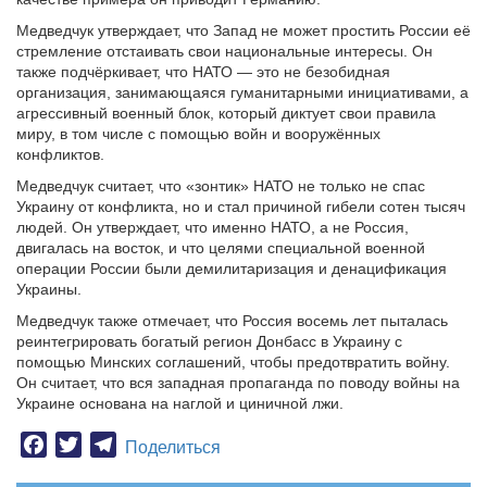
Медведчук утверждает, что Запад не может простить России её
стремление отстаивать свои национальные интересы. Он
также подчёркивает, что НАТО — это не безобидная
организация, занимающаяся гуманитарными инициативами, а
агрессивный военный блок, который диктует свои правила
миру, в том числе с помощью войн и вооружённых
конфликтов.
Медведчук считает, что «зонтик» НАТО не только не спас
Украину от конфликта, но и стал причиной гибели сотен тысяч
людей. Он утверждает, что именно НАТО, а не Россия,
двигалась на восток, и что целями специальной военной
операции России были демилитаризация и денацификация
Украины.
Медведчук также отмечает, что Россия восемь лет пыталась
реинтегрировать богатый регион Донбасс в Украину с
помощью Минских соглашений, чтобы предотвратить войну.
Он считает, что вся западная пропаганда по поводу войны на
Украине основана на наглой и циничной лжи.
Facebook
Twitter
Telegram
Поделиться