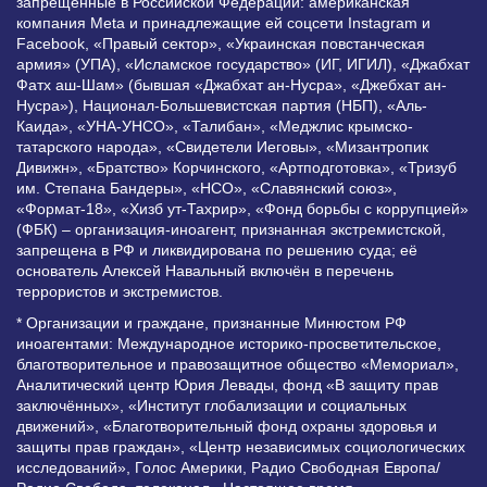
запрещенные в Российской Федерации: американская
компания Meta и принадлежащие ей соцсети Instagram и
Facebook, «Правый сектор», «Украинская повстанческая
армия» (УПА), «Исламское государство» (ИГ, ИГИЛ), «Джабхат
Фатх аш-Шам» (бывшая «Джабхат ан-Нусра», «Джебхат ан-
Нусра»), Национал-Большевистская партия (НБП), «Аль-
Каида», «УНА-УНСО», «Талибан», «Меджлис крымско-
татарского народа», «Свидетели Иеговы», «Мизантропик
Дивижн», «Братство» Корчинского, «Артподготовка», «Тризуб
им. Степана Бандеры», «НСО», «Славянский союз»,
«Формат-18», «Хизб ут-Тахрир», «Фонд борьбы с коррупцией»
(ФБК) – организация-иноагент, признанная экстремистской,
запрещена в РФ и ликвидирована по решению суда; её
основатель Алексей Навальный включён в перечень
террористов и экстремистов.
* Организации и граждане, признанные Минюстом РФ
иноагентами: Международное историко-просветительское,
благотворительное и правозащитное общество «Мемориал»,
Аналитический центр Юрия Левады, фонд «В защиту прав
заключённых», «Институт глобализации и социальных
движений», «Благотворительный фонд охраны здоровья и
защиты прав граждан», «Центр независимых социологических
исследований», Голос Америки, Радио Свободная Европа/