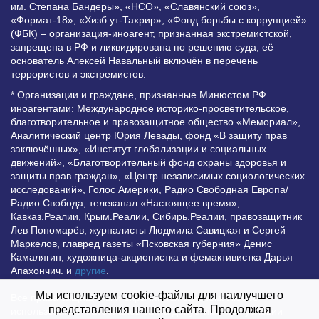
им. Степана Бандеры», «НСО», «Славянский союз»,
«Формат-18», «Хизб ут-Тахрир», «Фонд борьбы с коррупцией»
(ФБК) – организация-иноагент, признанная экстремистской,
запрещена в РФ и ликвидирована по решению суда; её
основатель Алексей Навальный включён в перечень
террористов и экстремистов.
* Организации и граждане, признанные Минюстом РФ
иноагентами: Международное историко-просветительское,
благотворительное и правозащитное общество «Мемориал»,
Аналитический центр Юрия Левады, фонд «В защиту прав
заключённых», «Институт глобализации и социальных
движений», «Благотворительный фонд охраны здоровья и
защиты прав граждан», «Центр независимых социологических
исследований», Голос Америки, Радио Свободная Европа/
Радио Свобода, телеканал «Настоящее время»,
Кавказ.Реалии, Крым.Реалии, Сибирь.Реалии, правозащитник
Лев Пономарёв, журналисты Людмила Савицкая и Сергей
Маркелов, главред газеты «Псковская губерния» Денис
Камалягин, художница-акционистка и фемактивистка Дарья
Апахончич. и
другие
.
Мы используем cookie-файлы для наилучшего
Все права защищены и охраняются законом. Любое
представления нашего сайта. Продолжая
использование материалов сайта допустимо при условии