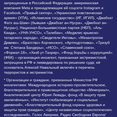
запрещенные в Российской Федерации: американская
компания Meta и принадлежащие ей соцсети Instagram и
Facebook, «Правый сектор», «Украинская повстанческая
армия» (УПА), «Исламское государство» (ИГ, ИГИЛ), «Джабхат
Фатх аш-Шам» (бывшая «Джабхат ан-Нусра», «Джебхат ан-
Нусра»), Национал-Большевистская партия (НБП), «Аль-
Каида», «УНА-УНСО», «Талибан», «Меджлис крымско-
татарского народа», «Свидетели Иеговы», «Мизантропик
Дивижн», «Братство» Корчинского, «Артподготовка», «Тризуб
им. Степана Бандеры», «НСО», «Славянский союз»,
«Формат-18», «Хизб ут-Тахрир», «Фонд борьбы с коррупцией»
(ФБК) – организация-иноагент, признанная экстремистской,
запрещена в РФ и ликвидирована по решению суда; её
основатель Алексей Навальный включён в перечень
террористов и экстремистов.
* Организации и граждане, признанные Минюстом РФ
иноагентами: Международное историко-просветительское,
благотворительное и правозащитное общество «Мемориал»,
Аналитический центр Юрия Левады, фонд «В защиту прав
заключённых», «Институт глобализации и социальных
движений», «Благотворительный фонд охраны здоровья и
защиты прав граждан», «Центр независимых социологических
исследований», Голос Америки, Радио Свободная Европа/