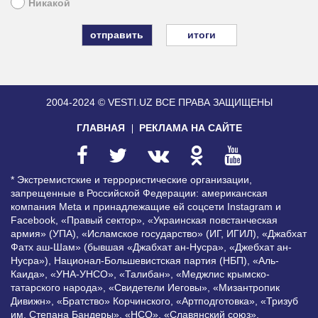
Никакой
итоги
2004-2024 © VESTI.UZ
ВСЕ ПРАВА ЗАЩИЩЕНЫ
ГЛАВНАЯ
РЕКЛАМА НА САЙТЕ
* Экстремистские и террористические организации,
запрещенные в Российской Федерации: американская
компания Meta и принадлежащие ей соцсети Instagram и
Facebook, «Правый сектор», «Украинская повстанческая
армия» (УПА), «Исламское государство» (ИГ, ИГИЛ), «Джабхат
Фатх аш-Шам» (бывшая «Джабхат ан-Нусра», «Джебхат ан-
Нусра»), Национал-Большевистская партия (НБП), «Аль-
Каида», «УНА-УНСО», «Талибан», «Меджлис крымско-
татарского народа», «Свидетели Иеговы», «Мизантропик
Дивижн», «Братство» Корчинского, «Артподготовка», «Тризуб
им. Степана Бандеры», «НСО», «Славянский союз»,