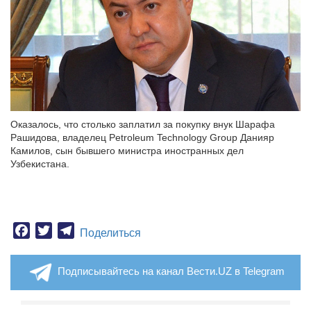
Оказалось, что столько заплатил за покупку внук Шарафа
Рашидова, владелец Petroleum Technology Group Данияр
Камилов, сын бывшего министра иностранных дел
Узбекистана.
Facebook
Twitter
Telegram
Поделиться
Подписывайтесь на канал Вести.UZ в Telegram