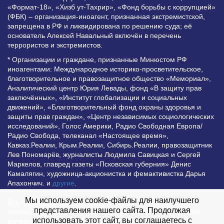
«Формат-18», «Хизб ут-Тахрир», «Фонд борьбы с коррупцией»
(ФБК) – организация-иноагент, признанная экстремистской,
запрещена в РФ и ликвидирована по решению суда; её
основатель Алексей Навальный включён в перечень
террористов и экстремистов.
* Организации и граждане, признанные Минюстом РФ
иноагентами: Международное историко-просветительское,
благотворительное и правозащитное общество «Мемориал»,
Аналитический центр Юрия Левады, фонд «В защиту прав
заключённых», «Институт глобализации и социальных
движений», «Благотворительный фонд охраны здоровья и
защиты прав граждан», «Центр независимых социологических
исследований», Голос Америки, Радио Свободная Европа/
Радио Свобода, телеканал «Настоящее время»,
Кавказ.Реалии, Крым.Реалии, Сибирь.Реалии, правозащитник
Лев Пономарёв, журналисты Людмила Савицкая и Сергей
Маркелов, главред газеты «Псковская губерния» Денис
Камалягин, художница-акционистка и фемактивистка Дарья
Апахончич. и
другие
.
Мы используем cookie-файлы для наилучшего
Все права защищены и охраняются законом. Любое
представления нашего сайта. Продолжая
использование материалов сайта допустимо при условии
использовать этот сайт, вы соглашаетесь с
наличия активной гиперссылки на Vesti.UZ.