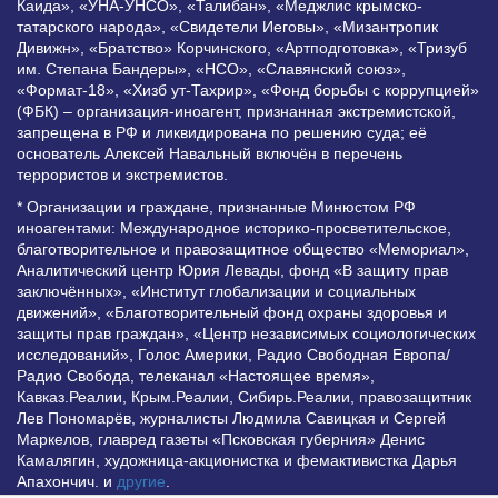
Каида», «УНА-УНСО», «Талибан», «Меджлис крымско-
татарского народа», «Свидетели Иеговы», «Мизантропик
Дивижн», «Братство» Корчинского, «Артподготовка», «Тризуб
им. Степана Бандеры», «НСО», «Славянский союз»,
«Формат-18», «Хизб ут-Тахрир», «Фонд борьбы с коррупцией»
(ФБК) – организация-иноагент, признанная экстремистской,
запрещена в РФ и ликвидирована по решению суда; её
основатель Алексей Навальный включён в перечень
террористов и экстремистов.
* Организации и граждане, признанные Минюстом РФ
иноагентами: Международное историко-просветительское,
благотворительное и правозащитное общество «Мемориал»,
Аналитический центр Юрия Левады, фонд «В защиту прав
заключённых», «Институт глобализации и социальных
движений», «Благотворительный фонд охраны здоровья и
защиты прав граждан», «Центр независимых социологических
исследований», Голос Америки, Радио Свободная Европа/
Радио Свобода, телеканал «Настоящее время»,
Кавказ.Реалии, Крым.Реалии, Сибирь.Реалии, правозащитник
Лев Пономарёв, журналисты Людмила Савицкая и Сергей
Маркелов, главред газеты «Псковская губерния» Денис
Камалягин, художница-акционистка и фемактивистка Дарья
Апахончич. и
другие
.