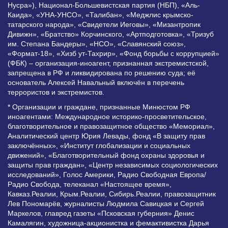
Нусра»), Национал-Большевистская партия (НБП), «Аль-
Каида», «УНА-УНСО», «Талибан», «Меджлис крымско-
татарского народа», «Свидетели Иеговы», «Мизантропик
Дивижн», «Братство» Корчинского, «Артподготовка», «Тризуб
им. Степана Бандеры», «НСО», «Славянский союз»,
«Формат-18», «Хизб ут-Тахрир», «Фонд борьбы с коррупцией»
(ФБК) – организация-иноагент, признанная экстремистской,
запрещена в РФ и ликвидирована по решению суда; её
основатель Алексей Навальный включён в перечень
террористов и экстремистов.
* Организации и граждане, признанные Минюстом РФ
иноагентами: Международное историко-просветительское,
благотворительное и правозащитное общество «Мемориал»,
Аналитический центр Юрия Левады, фонд «В защиту прав
заключённых», «Институт глобализации и социальных
движений», «Благотворительный фонд охраны здоровья и
защиты прав граждан», «Центр независимых социологических
исследований», Голос Америки, Радио Свободная Европа/
Радио Свобода, телеканал «Настоящее время»,
Кавказ.Реалии, Крым.Реалии, Сибирь.Реалии, правозащитник
Лев Пономарёв, журналисты Людмила Савицкая и Сергей
Маркелов, главред газеты «Псковская губерния» Денис
Камалягин, художница-акционистка и фемактивистка Дарья