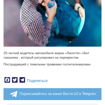
25-летний водитель автомобиля марки «Ласетти» сбил
гаишника , который регулировал на перекрестке.
Пострадавший с тяжелыми травмами госпитализирован.
Facebook
Twitter
Telegram
Поделиться
Подписывайтесь на канал Вести.UZ в Telegram