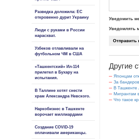
Разведка доложила: ЕС
откровенно дурит Украину
Уведомить ме
Уведомлять м
Люди с руками в России
нарасхват.
Узбеков отлавливали на
футбольном ЧМ в США
Другие с
«Ташкентский» Ил-114
прилетел в Бухару на
Японцам отк
испытания.
За бандеров
В Ташкенте 
В Таллине хотят снести
Мигрантам в
храм Александра Невского.
Что такое к
Наркобизнес в Ташкенте
ворочает миллиардами
Создание COVID-19
оплачивали американцы.