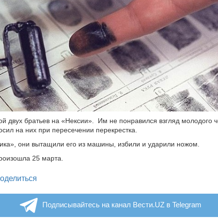
ой двух братьев на «Нексии». Им не понравился взгляд молодого ч
осил на них при пересечении перекрестка.
ика», они вытащили его из машины, избили и ударили ножом.
роизошла 25 марта.
legram
оделиться
Подписывайтесь на канал Вести.UZ в Telegram