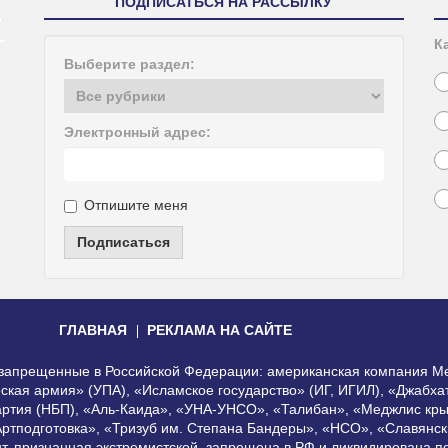
ПОДПИСАТЬСЯ НА РАССЫЛКУ
К
Выберите раздел:
Электронный адрес:
Отпишите меня
Подписаться
ГЛАВНАЯ
РЕКЛАМА НА САЙТЕ
, запрещенные в Российской Федерации: американская компания Me
еская армия» (УПА), «Исламское государство» (ИГ, ИГИЛ), «Джабх
артия (НБП), «Аль-Каида», «УНА-УНСО», «Талибан», «Меджлис кры
Артподготовка», «Тризуб им. Степана Бандеры», «НСО», «Славянск
нт, признанная экстремистской, запрещена в РФ и ликвидирована 