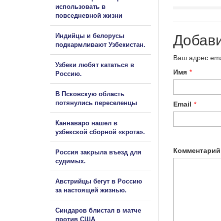
использовать в
повседневной жизни
Индийцы и белорусы
Добав
подкармливают Узбекистан.
Ваш адрес ema
Узбеки любят кататься в
Имя
*
Россию.
В Псковскую область
потянулись переселенцы
Email
*
Каннаваро нашел в
узбекской сборной «крота».
Комментарий
Россия закрыла въезд для
судимых.
Австрийцы бегут в Россию
за настоящей жизнью.
Синдаров блистал в матче
против США