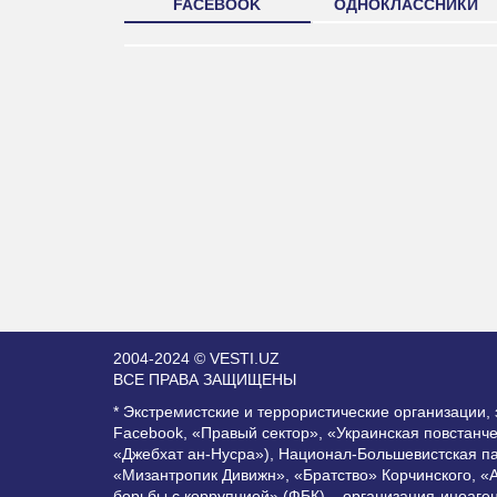
FACEBOOK
ОДНОКЛАССНИКИ
2004-2024 © VESTI.UZ
ВСЕ ПРАВА ЗАЩИЩЕНЫ
* Экстремистские и террористические организации
Facebook, «Правый сектор», «Украинская повстанч
«Джебхат ан-Нусра»), Национал-Большевистская п
«Мизантропик Дивижн», «Братство» Корчинского, «
борьбы с коррупцией» (ФБК) – организация-иноаге