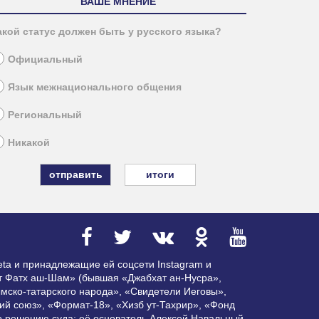
ВАШЕ МНЕНИЕ
акой статус должен быть у русского языка?
Официальный
Язык межнационального общения
Региональный
Никакой
итоги
ta и принадлежащие ей соцсети Instagram и
ат Фатх аш-Шам» (бывшая «Джабхат ан-Нусра»,
мско-татарского народа», «Свидетели Иеговы»,
ий союз», «Формат-18», «Хизб ут-Тахрир», «Фонд
по решению суда; её основатель Алексей Навальный