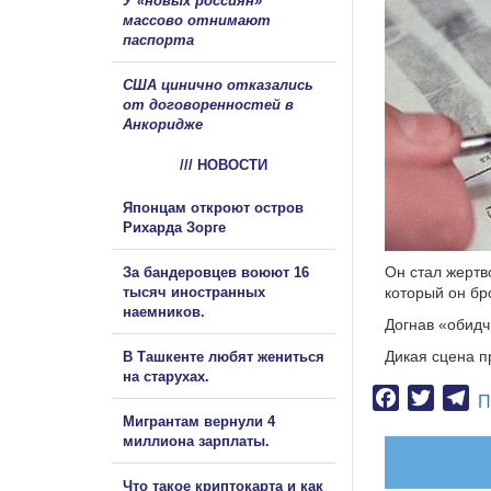
У «новых россиян»
массово отнимают
паспорта
США цинично отказались
от договоренностей в
Анкоридже
/// НОВОСТИ
Японцам откроют остров
Рихарда Зорге
Он стал жертв
За бандеровцев воюют 16
тысяч иностранных
который он бр
наемников.
Догнав «обидч
Дикая сцена п
В Ташкенте любят жениться
на старухах.
Facebook
Twitter
Te
П
Мигрантам вернули 4
миллиона зарплаты.
Что такое криптокарта и как