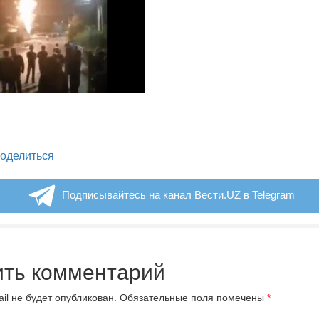
legram
оделиться
Подписывайтесь на канал Вести.UZ в Telegram
ить комментарий
il не будет опубликован.
Обязательные поля помечены
*