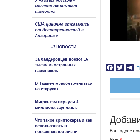
У «новых россиян»
массово отнимают
паспорта
США цинично отказались
от договоренностей в
Анкоридже
/// НОВОСТИ
За бандеровцев воюют 16
тысяч иностранных
Facebook
Twitter
Te
П
наемников.
В Ташкенте любят жениться
на старухах.
Мигрантам вернули 4
миллиона зарплаты.
Добав
Что такое криптокарта и как
использовать в
Ваш адрес ema
повседневной жизни
Имя
*