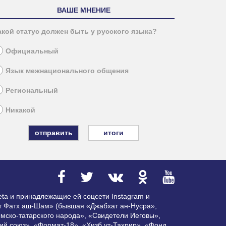
ВАШЕ МНЕНИЕ
акой статус должен быть у русского языка?
Официальный
Язык межнационального общения
Региональный
Никакой
итоги
ta и принадлежащие ей соцсети Instagram и
ат Фатх аш-Шам» (бывшая «Джабхат ан-Нусра»,
мско-татарского народа», «Свидетели Иеговы»,
ий союз», «Формат-18», «Хизб ут-Тахрир», «Фонд