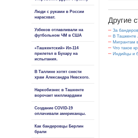
Люди с руками в России
нарасхват.
Другие с
Узбеков отлавливали на
За бандеров
футбольном ЧМ в США
В Ташкенте 
Мигрантам в
Что такое к
«Ташкентский» Ил-114
прилетел в Бухару на
Индийцы и 
испытания.
В Таллине хотят снести
храм Александра Невского.
Наркобизнес в Ташкенте
ворочает миллиардами
Создание COVID-19
оплачивали американцы.
Как бандеровцы Берлин
брали