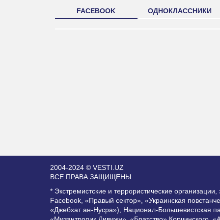
FACEBOOK
ОДНОКЛАССНИКИ
2004-2024 © VESTI.UZ
ВСЕ ПРАВА ЗАЩИЩЕНЫ
* Экстремистские и террористические организации
Facebook, «Правый сектор», «Украинская повстанч
«Джебхат ан-Нусра»), Национал-Большевистская п
«Мизантропик Дивижн», «Братство» Корчинского, «