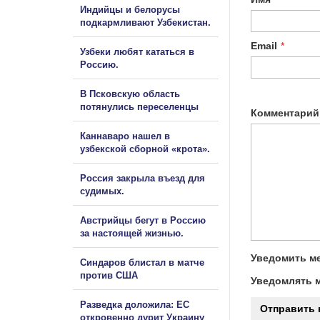
Индийцы и белорусы
подкармливают Узбекистан.
Email
*
Узбеки любят кататься в
Россию.
В Псковскую область
потянулись переселенцы
Комментарий
Каннаваро нашел в
узбекской сборной «крота».
Россия закрыла въезд для
судимых.
Австрийцы бегут в Россию
за настоящей жизнью.
Уведомить ме
Синдаров блистал в матче
против США
Уведомлять м
Разведка доложила: ЕС
откровенно дурит Украину