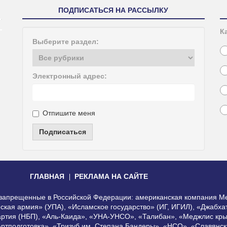
ПОДПИСАТЬСЯ НА РАССЫЛКУ
К
Выберите раздел:
Электронный адрес:
Отпишите меня
Подписаться
ГЛАВНАЯ
РЕКЛАМА НА САЙТЕ
, запрещенные в Российской Федерации: американская компания Me
еская армия» (УПА), «Исламское государство» (ИГ, ИГИЛ), «Джабх
артия (НБП), «Аль-Каида», «УНА-УНСО», «Талибан», «Меджлис кры
Артподготовка», «Тризуб им. Степана Бандеры», «НСО», «Славянск