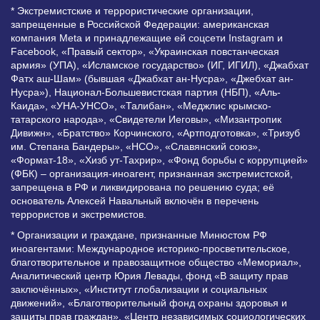
* Экстремистские и террористические организации,
запрещенные в Российской Федерации: американская
компания Meta и принадлежащие ей соцсети Instagram и
Facebook, «Правый сектор», «Украинская повстанческая
армия» (УПА), «Исламское государство» (ИГ, ИГИЛ), «Джабхат
Фатх аш-Шам» (бывшая «Джабхат ан-Нусра», «Джебхат ан-
Нусра»), Национал-Большевистская партия (НБП), «Аль-
Каида», «УНА-УНСО», «Талибан», «Меджлис крымско-
татарского народа», «Свидетели Иеговы», «Мизантропик
Дивижн», «Братство» Корчинского, «Артподготовка», «Тризуб
им. Степана Бандеры», «НСО», «Славянский союз»,
«Формат-18», «Хизб ут-Тахрир», «Фонд борьбы с коррупцией»
(ФБК) – организация-иноагент, признанная экстремистской,
запрещена в РФ и ликвидирована по решению суда; её
основатель Алексей Навальный включён в перечень
террористов и экстремистов.
* Организации и граждане, признанные Минюстом РФ
иноагентами: Международное историко-просветительское,
благотворительное и правозащитное общество «Мемориал»,
Аналитический центр Юрия Левады, фонд «В защиту прав
заключённых», «Институт глобализации и социальных
движений», «Благотворительный фонд охраны здоровья и
защиты прав граждан», «Центр независимых социологических