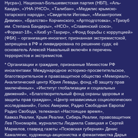
Нусра»), Национал-Большевистская партия (НБП), «Аль-
Каида», «УНА-УНСО», «Талибан», «Меджлис крымско-
татарского народа», «Свидетели Иеговы», «Мизантропик
Дивижн», «Братство» Корчинского, «Артподготовка», «Тризуб
им. Степана Бандеры», «НСО», «Славянский союз»,
«Формат-18», «Хизб ут-Тахрир», «Фонд борьбы с коррупцией»
(ФБК) – организация-иноагент, признанная экстремистской,
запрещена в РФ и ликвидирована по решению суда; её
основатель Алексей Навальный включён в перечень
террористов и экстремистов.
* Организации и граждане, признанные Минюстом РФ
иноагентами: Международное историко-просветительское,
благотворительное и правозащитное общество «Мемориал»,
Аналитический центр Юрия Левады, фонд «В защиту прав
заключённых», «Институт глобализации и социальных
движений», «Благотворительный фонд охраны здоровья и
защиты прав граждан», «Центр независимых социологических
исследований», Голос Америки, Радио Свободная Европа/
Радио Свобода, телеканал «Настоящее время»,
Кавказ.Реалии, Крым.Реалии, Сибирь.Реалии, правозащитник
Лев Пономарёв, журналисты Людмила Савицкая и Сергей
Маркелов, главред газеты «Псковская губерния» Денис
Камалягин, художница-акционистка и фемактивистка Дарья