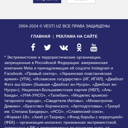
2004-2024 © VESTI.UZ
ВСЕ ПРАВА ЗАЩИЩЕНЫ
ГЛАВНАЯ
РЕКЛАМА НА САЙТЕ
* Экстремистские и террористические организации,
запрещенные в Российской Федерации: американская
компания Meta и принадлежащие ей соцсети Instagram и
Facebook, «Правый сектор», «Украинская повстанческая
армия» (УПА), «Исламское государство» (ИГ, ИГИЛ), «Джабхат
Фатх аш-Шам» (бывшая «Джабхат ан-Нусра», «Джебхат ан-
Нусра»), Национал-Большевистская партия (НБП), «Аль-
Каида», «УНА-УНСО», «Талибан», «Меджлис крымско-
татарского народа», «Свидетели Иеговы», «Мизантропик
Дивижн», «Братство» Корчинского, «Артподготовка», «Тризуб
им. Степана Бандеры», «НСО», «Славянский союз»,
«Формат-18», «Хизб ут-Тахрир», «Фонд борьбы с коррупцией»
(ФБК) – организация-иноагент, признанная экстремистской,
запрещена в РФ и ликвидирована по решению суда; её