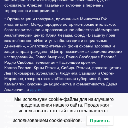
основатель Алексей Навальный включён в перечень
террористов и экстремистов.
* Организации и граждане, признанные Минюстом РФ
иноагентами: Международное историко-просветительское,
благотворительное и правозащитное общество «Мемориал»,
Аналитический центр Юрия Левады, фонд «В защиту прав
заключённых», «Институт глобализации и социальных
движений», «Благотворительный фонд охраны здоровья и
защиты прав граждан», «Центр независимых социологических
исследований», Голос Америки, Радио Свободная Европа/
Радио Свобода, телеканал «Настоящее время»,
Кавказ.Реалии, Крым.Реалии, Сибирь.Реалии, правозащитник
Лев Пономарёв, журналисты Людмила Савицкая и Сергей
Маркелов, главред газеты «Псковская губерния» Денис
Камалягин, художница-акционистка и фемактивистка Дарья
Апахончич. и
другие
.
Мы используем cookie-файлы для наилучшего
Все права защищены и охраняются законом. Любое
представления нашего сайта. Продолжая
использование материалов сайта допустимо при условии
использовать этот сайт, вы соглашаетесь с
наличия активной гиперссылки на Vesti.UZ.
Редакция не несет ответственности за достоверность
использованием cookie-файлов.
Принять
информации, опубликованной в рекламных объявлениях.
Редакция может не разделять мнения авторов статей