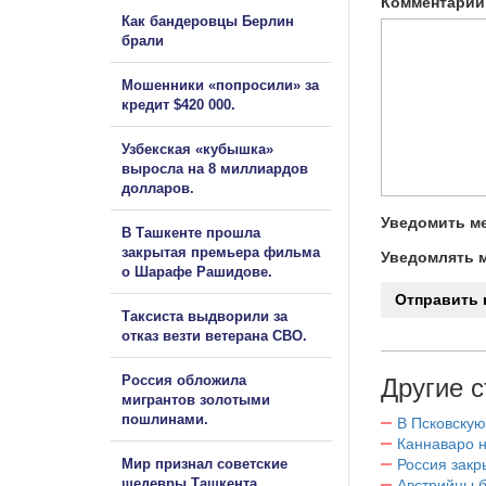
Комментарий
Как бандеровцы Берлин
брали
Мошенники «попросили» за
кредит $420 000.
Узбекская «кубышка»
выросла на 8 миллиардов
долларов.
Уведомить ме
В Ташкенте прошла
закрытая премьера фильма
Уведомлять м
о Шарафе Рашидове.
Таксиста выдворили за
отказ везти ветерана СВО.
Россия обложила
Другие с
мигрантов золотыми
пошлинами.
В Псковскую
Каннаваро н
Россия закр
Мир признал советские
шедевры Ташкента
Австрийцы б