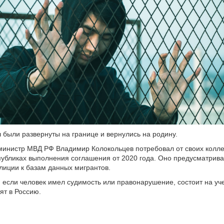
 были развернуты на границе и вернулись на родину.
 министр МВД РФ Владимир Колокольцев потребовал от своих колле
публиках выполнения соглашения от 2020 года. Оно предусматрива
лиции к базам данных мигрантов.
 если человек имел судимость или правонарушение, состоит на уче
тят в Россию.