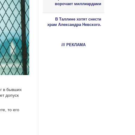
ворочает миллиардами
В Таллине хотят снести
храм Александра Невского.
/// РЕКЛАМА
г в бывших
ет допуск
те, то его