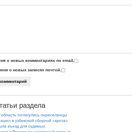
ня о новых комментариях по email.
еня о новых записях почтой.
татьи раздела
 область потянулись переселенцы
ашел в узбекской сборной «крота».
ыла въезд для судимых.
егут в Россию за настоящей жизнью.