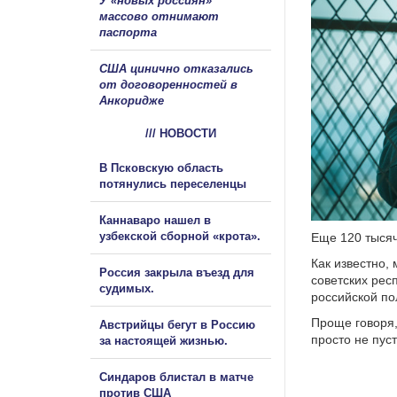
У «новых россиян»
массово отнимают
паспорта
США цинично отказались
от договоренностей в
Анкоридже
/// НОВОСТИ
В Псковскую область
потянулись переселенцы
Каннаваро нашел в
узбекской сборной «крота».
Еще 120 тысяч
Как известно,
Россия закрыла въезд для
советских рес
судимых.
российской по
Проще говоря,
Австрийцы бегут в Россию
просто не пус
за настоящей жизнью.
Синдаров блистал в матче
против США