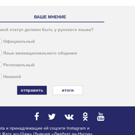
ВАШЕ МНЕНИЕ
акой статус должен быть у русского языка?
Официальный
Язык межнационального общения
Региональный
Никакой
итоги
ta и принадлежащие ей соцсети Instagram и
ат Фатх аш-Шам» (бывшая «Джабхат ан-Нусра»,