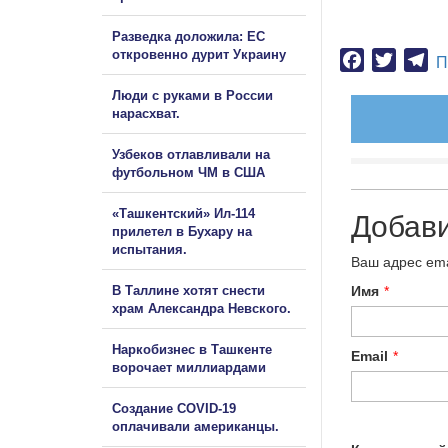
Разведка доложила: ЕС
откровенно дурит Украину
Facebook
Twitter
Te
П
Люди с руками в России
нарасхват.
Узбеков отлавливали на
футбольном ЧМ в США
«Ташкентский» Ил-114
Добав
прилетел в Бухару на
испытания.
Ваш адрес ema
Имя
*
В Таллине хотят снести
храм Александра Невского.
Наркобизнес в Ташкенте
Email
*
ворочает миллиардами
Создание COVID-19
оплачивали американцы.