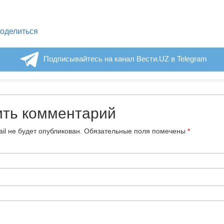
legram
оделиться
Подписывайтесь на канал Вести.UZ в Telegram
ить комментарий
il не будет опубликован.
Обязательные поля помечены
*