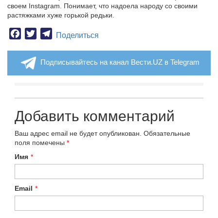
своем Instagram. Понимает, что надоела народу со своими
растяжками хуже горькой редьки.
Facebook
Twitter
Telegram
Поделиться
Подписывайтесь на канал Вести.UZ в Telegram
Добавить комментарий
Ваш адрес email не будет опубликован.
Обязательные
поля помечены
*
Имя
*
Email
*