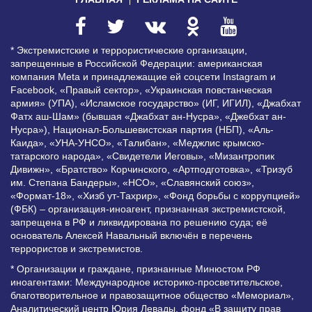
* Экстремистские и террористические организации,
запрещенные в Российской Федерации: американская
компания Meta и принадлежащие ей соцсети Instagram и
Facebook, «Правый сектор», «Украинская повстанческая
армия» (УПА), «Исламское государство» (ИГ, ИГИЛ), «Джабхат
Фатх аш-Шам» (бывшая «Джабхат ан-Нусра», «Джебхат ан-
Нусра»), Национал-Большевистская партия (НБП), «Аль-
Каида», «УНА-УНСО», «Талибан», «Меджлис крымско-
татарского народа», «Свидетели Иеговы», «Мизантропик
Дивижн», «Братство» Корчинского, «Артподготовка», «Тризуб
им. Степана Бандеры», «НСО», «Славянский союз»,
«Формат-18», «Хизб ут-Тахрир», «Фонд борьбы с коррупцией»
(ФБК) – организация-иноагент, признанная экстремистской,
запрещена в РФ и ликвидирована по решению суда; её
основатель Алексей Навальный включён в перечень
террористов и экстремистов.
* Организации и граждане, признанные Минюстом РФ
иноагентами: Международное историко-просветительское,
благотворительное и правозащитное общество «Мемориал»,
Аналитический центр Юрия Левады, фонд «В защиту прав